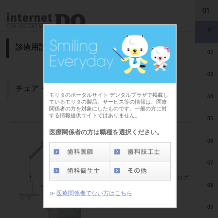
01
01
診療用設備機器
02
03
チェア・ユニット
モリタのポータルサイト デンタルプラザで掲載し
04
ているモリタの製品、サービス等の情報は、医療
関係者の方を対象にしたものです。一般の方に対
する情報提供サイトではありません。
05
医療関係者の方は職種を選択ください。
06
スペースライン EX FAT
（株）モリタ製作所
07
品目コード
：100101600
標準価格
：価格の確認は『ログ
08
イン』してご覧ください。
≫
医療関係者でない方はこちら
DO vol.26 掲載ページ
：2
09