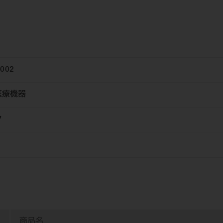
002
医療機器
タ
商品名