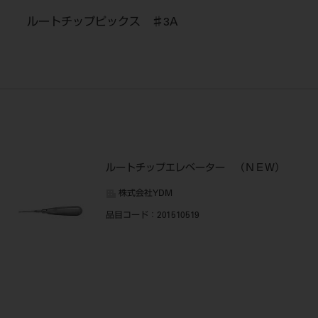
ルートチップピックス ♯3A
ルートチップエレベーター （ＮＥＷ）
株式会社YDM
品目コード
：201510519