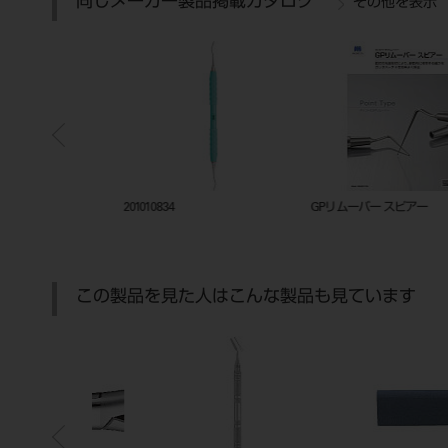
同じメーカー製品掲載カタログ
その他を表示
ックトレー
201010834
GPリムーバー スピアー
この製品を見た人はこんな製品も見ています