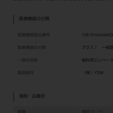
医療機器の分類
医療機器届出番号
11B1X1000645D
医療機器の分類
クラスⅠ 一般
一般的名称
歯科用エレベー
製造販売
（株）YDM
規格・品番別
画像
商品コード