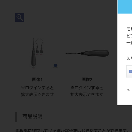
モ
ビ
一
あ
画像1
画像2
※ログインすると
※ログインすると
≫
拡大表示できます
拡大表示できます
商品説明
歯根部に残存している細かな骨をはじきだすことができます。