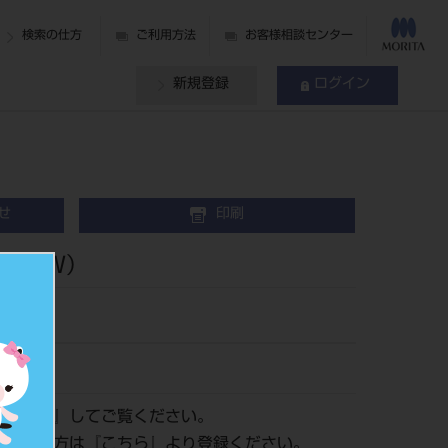
検索の仕方
ご利用方法
お客様相談センター
新規登録
ログイン
せ
印刷
ＮＥＷ）
ログイン
』してご覧ください。
がまだの方は『
こちら
』より登録ください。