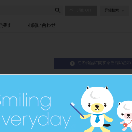
ページ数
詳細検索
で探す
お問い合わせ
この商品に関するお問い合わ
ルートチップピックス （
品目コード
201510548
価格の確認は『
標準価格
ネット会員登録