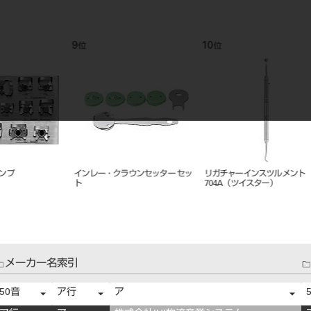
9
10
11
位
位
位
インレー・クラウンセッター セッ
リガチャーインスツルメント YS-
バキュー
ト
704A（ツイスター）
メーカー名索引
50音
ア行
ア