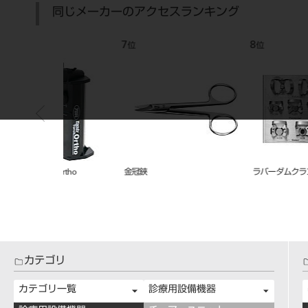
同じメーカーのアクセスランキング
7
8
位
位
tho
金冠鋏
ラバーダムクランプ
カテゴリ
カテゴリ一覧
診療用設備機器