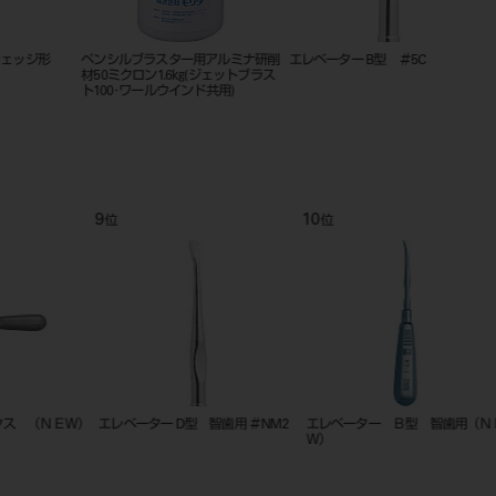
ペンシルブラスター用アルミナ研削
エレベーター B型 ＃5C
ルートチ
材50ミクロン1.6㎏(ジェットブラス
Ｗ）
ト100･ワールウインド共用)
9
10
11
位
位
位
Ｗ）
エレベーター D型 智歯用 ＃NM2
エレベーター Ｂ型 智歯用（ＮＥ
エレベータ
Ｗ）