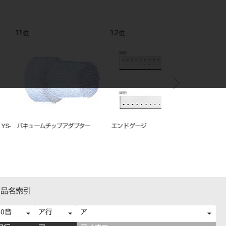
12
1
位
位
ムチップアダプター
エンド ゲージ
ＧＰリムーバー スピア
品名索引
50音
ア行
ア