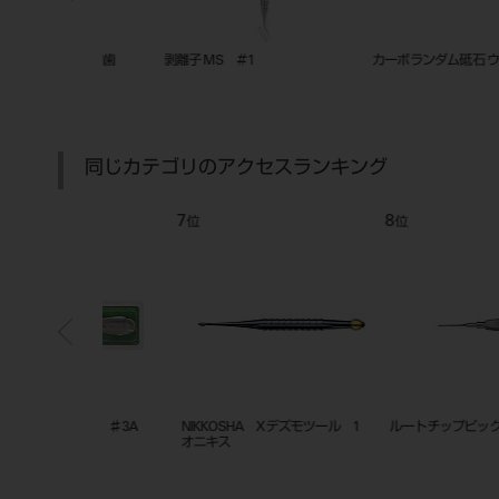
 上顎大臼歯
剥離子 MS ＃1
カーボランダム砥石 ウェッジ形
同じカテゴリのアクセスランキング
7
8
位
位
クス ♯3A
NIKKOSHA Xデズモツール 1
ルートチップピックス （ＮＥ
オニキス