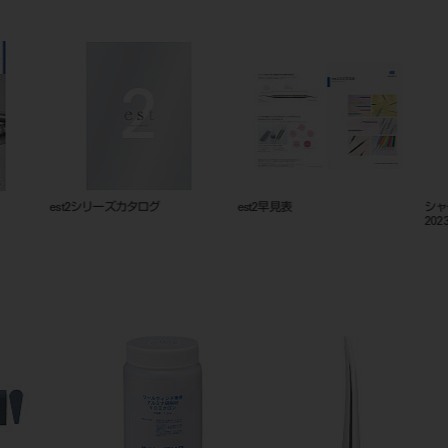
est2シリーズカタログ
est2早見表
シャープ
20230331