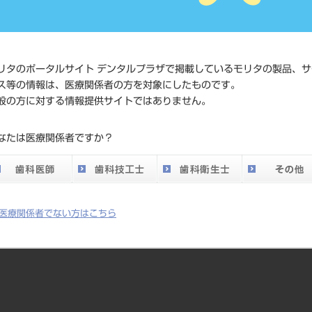
JAN/EANコード
4571110
価格の確
標準価格
ネット会
リタのポータルサイト デンタルプラザで掲載しているモリタの製品、サ
い。
ス等の情報は、医療関係者の方を対象にしたものです。
般の方に対する情報提供サイトではありません。
発売日
2012/11/
なたは医療関係者ですか？
メーカー
クラレノ
DO vol.26 掲載ペー
336
ジ
医療関係者でない方はこちら