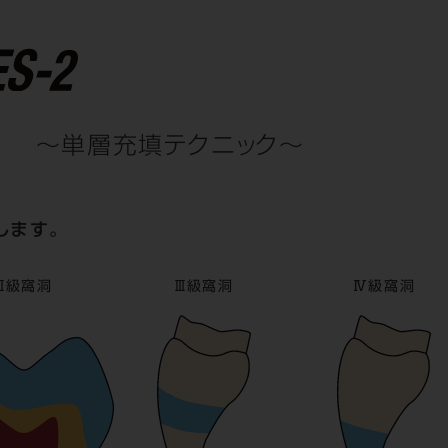
ue
～単層充填テクニック～
します。
Ⅱ級窩洞
Ⅲ級窩洞
Ⅳ級窩洞