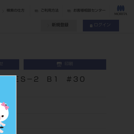
検索の仕方
ご利用方法
お客様相談センター
新規登録
ログイン
せ
印刷
ィ ＥＳ－２ Ｂ１ ＃３０
26