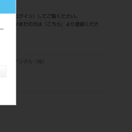
530269
認は『
ログイン
』してご覧ください。
員登録がまだの方は『
こちら
』より登録くださ
ー
21
リタケデンタル（株）