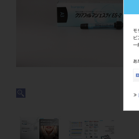
モ
ビ
一
あ
≫