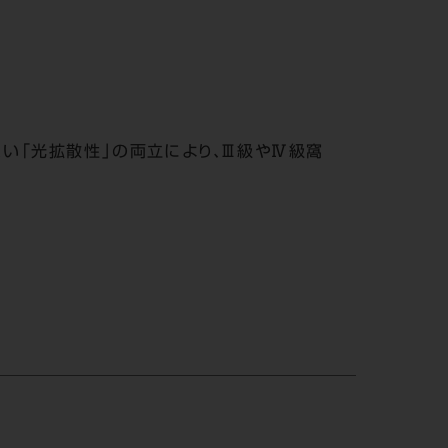
くい「光拡散性」の両立により、Ⅲ級やⅣ級窩