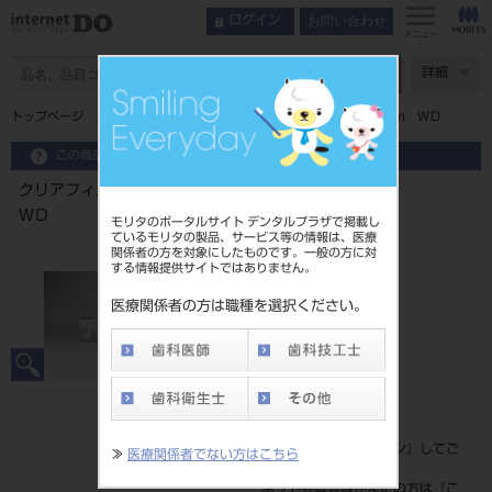
お問い合わせ
ログイン
インデックス
特長 [クリアフィル® マジェスティ® ES-2 Premium]
メニュー
コンセプト
ページ数
詳細
®
特長 [クリアフィル
®
トップページ
クリアフィルマジェスティＥＳ－２ Ｐｒｅｍｉｕｍ ＷＤ
マジェスティ
ES-2]
®
特長 [クリアフィル
この商品に関するお問い合わせ
®
マジェスティ
ES-2 Premium]
クリアフィルマジェスティＥＳ－２ Ｐｒｅｍｉｕｍ
製品情報
ＷＤ
モリタのポータルサイト デンタルプラザで掲載し
ているモリタの製品、サービス等の情報は、医療
関係者の方を対象にしたものです。一般の方に対
する情報提供サイトではありません。
品目コード
医療関係者の方は職種を選択ください。
202430063
JAN/EANコード
4571110530634
標準価格
価格の確認は『
ログイン
』してご
≫
医療関係者でない方はこちら
覧ください。
ネット会員登録がまだの方は『
こ