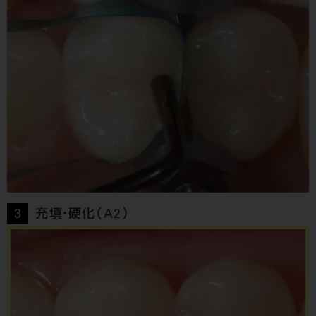
3
充填・硬化（A2）