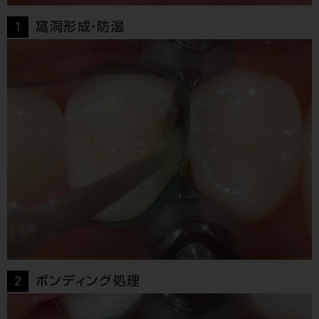
1
窩洞形成・防湿
2
ボンディング処理