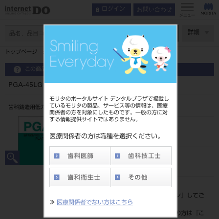
お問い合わせ
ログイン
メニュー
ページ数
詳細
トップページ
PGA-45LG
この商品に関するお問い合わせ
PGA-45LG
モリタのポータルサイト デンタルプラザで掲載し
ているモリタの製品、サービス等の情報は、医療
歯科鋳造用低カラット金合金
関係者の方を対象にしたものです。一般の方に対
する情報提供サイトではありません。
品目コード
203010515
医療関係者の方は職種を選択ください。
JAN/EANコード
4560230042455
標準価格
価格の確認は『
ログイン
』してご
≫
医療関係者でない方はこちら
覧ください。
ネット会員登録がまだの方は『
こ