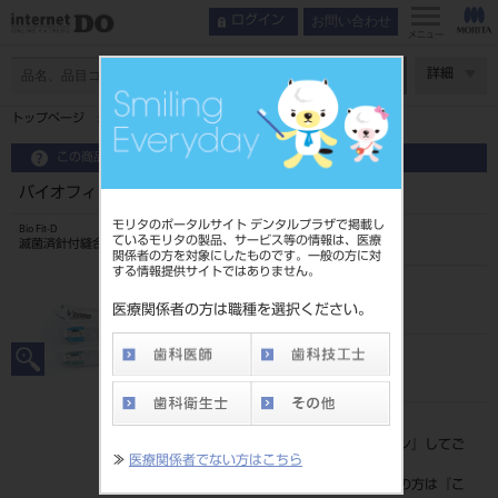
お問い合わせ
ログイン
メニュー
ページ数
詳細
トップページ
バイオフィットD ナイロン（非吸収性） NL-09
この商品に関するお問い合わせ
バイオフィットD ナイロン（非吸収性） NL-09
モリタのポータルサイト デンタルプラザで掲載し
Bio Fit-D
ているモリタの製品、サービス等の情報は、医療
滅菌済針付縫合糸
関係者の方を対象にしたものです。一般の方に対
する情報提供サイトではありません。
品目コード
207500429
医療関係者の方は職種を選択ください。
JAN/EANコード
4946585251030
標準価格
価格の確認は『
ログイン
』してご
≫
医療関係者でない方はこちら
覧ください。
ネット会員登録がまだの方は『
こ