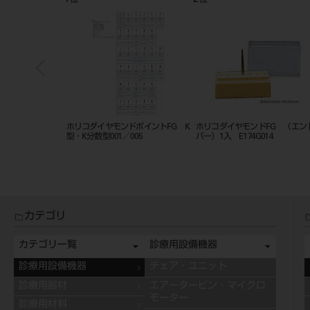
位
位
ドポイントFG K
ホリコダイヤモンドポイントFG K
ホリコダイヤモンドFG （エン
型・K分数型001／005
バー）1入 E174G014
カテゴリ
カテゴリ一覧
診療用設備機器
診療用設備機器
チェア・ユニット
診療用器材
エアータービン・マイクロ
モーター
診療用材料