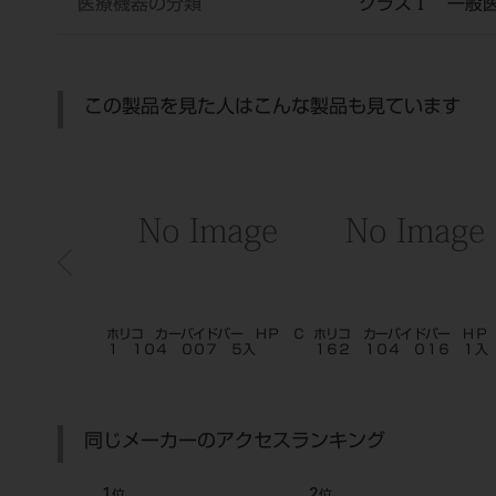
医療機器の分類
クラスⅠ 一般
この製品を見た人はこんな製品も見ています
ＨＰ ４４．５㎜
ホリコ カーバイドバー ＨＰ Ｃ
ホリコ カーバイドバー ＨＰ
 ＃４
１ １０４ ００７ ５入
１６２ １０４ ０１６ １入
同じメーカーのアクセスランキング
1
2