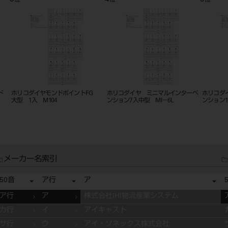
位
位
位
ド
ホリコダイヤモンドポイントFG
ホリコダイヤ ミニマルインターベ
ホリコダ
大型 1入 M104
ンション7入中型 MI－6L
ンション1
メーカー名索引
50音
ア行
ア
ア行
ア
株式会社IHI物流産業システム
カ行
イ
アイキャスト
サ行
ウ
アイ・ソネックス株式会社