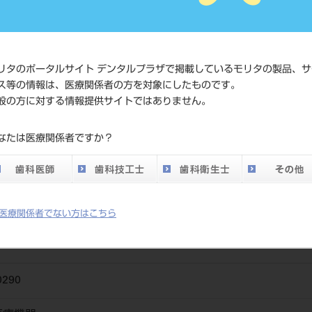
JAN/EANコー
4580191041
ド
価格の確認
リタのポータルサイト デンタルプラザで掲載しているモリタの製品、サ
標準価格
ネット会員
ス等の情報は、医療関係者の方を対象にしたものです。
い。
般の方に対する情報提供サイトではありません。
発売日
2016/04/21
なたは医療関係者ですか？
メーカー
ホリコ
医療関係者でない方はこちら
0290