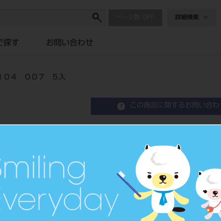
ページ数
詳細検索
で探す
お問い合わせ
１０４ ００７ ５入
この商品に関するお問い合わ
ホリコ カーバイドバー 
７ ５入
品目コード
206710128