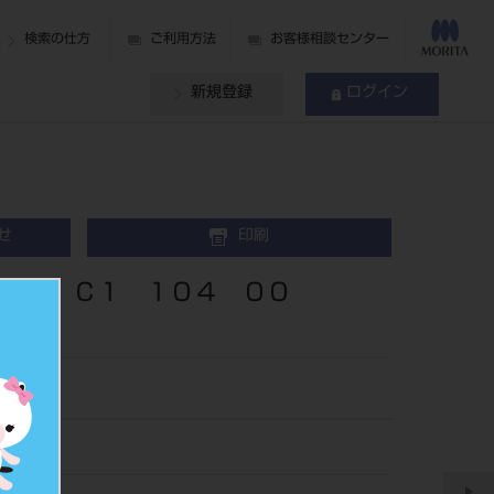
検索の仕方
ご利用方法
お客様相談センター
新規登録
ログイン
せ
印刷
ＨＰ Ｃ１ １０４ ００