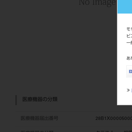
モ
ビ
一
あ
≫
医療機器の分類
医療機器届出番号
28B1X0000500