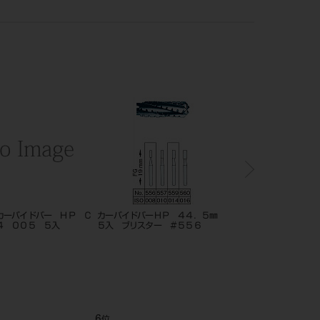
カーバイドバー ＨＰ Ｃ
カーバイドバーＨＰ ４４．５㎜
松風技工用カーバイドバ
４ ００５ ５入
５入 ブリスター ＃５５６
ストカーバPB HP 
＃ PB33
6
7