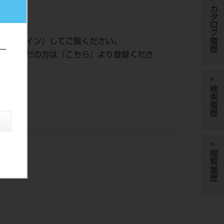
カタログ履歴
137
は『
ログイン
』してご覧ください。
ー
登録がまだの方は『
こちら
』より登録くださ
検索履歴
閲覧履歴