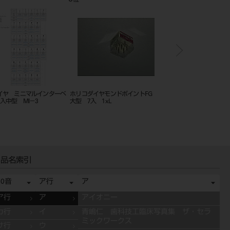
位
位
イヤ ミニマルインターベ
ホリコダイヤモンドポイントFG
ホリコダイヤFG K型
入中型 MI－3
大型 7入 1xL
ンクバー7入 SK2／4
品名索引
50音
ア行
ア
ア行
ア
アイオニー
カ行
イ
青嶋仁 歯科技工臨床写真集 ザ・セラ
ミックワークス
サ行
ウ