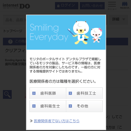
お問い合わせ
ログイン
メニュー
ページ数
詳細
トップページ
クリアフィル DCアクティベーター
この商品に関するお問い合わせ
クリアフィル DCアクティベーター
モリタのポータルサイト デンタルプラザで掲載し
Bonding Agent Activator
ているモリタの製品、サービス等の情報は、医療
歯科用象牙質接着材
関係者の方を対象にしたものです。一般の方に対
する情報提供サイトではありません。
品目コード
202430250
医療関係者の方は職種を選択ください。
JAN/EANコード
4571110532508
標準価格
価格の確認は『
ログイン
』してご
≫
医療関係者でない方はこちら
覧ください。
ネット会員登録がまだの方は『
こ