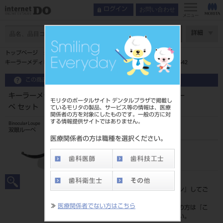
お問い合わせ
ログイン
インデックス
フレームの種類
メニュー
双眼ルーペ
ページ数
詳細
特長
トップページ
キーラールーペの種類
キーラーメディビューフレーム ＋パノラミックXLルーペ セット P4542
フレームの種類
この商品に関するお問い合わせ
ルーペの選び方チャート
コードレスLEDライト
キーラーメディビューフレーム ＋パノラミックXLルー
モリタのポータルサイト デンタルプラザで掲載し
ペ セット P4542
ているモリタの製品、サービス等の情報は、医療
取り扱い上の注意事項
関係者の方を対象にしたものです。一般の方に対
製品情報
する情報提供サイトではありません。
Binocular Loupe
双眼ルーペ
医療関係者の方は職種を選択ください。
品目コード
206720125
標準価格
価格の確認は『
ログイン
』してご
覧ください。
≫
医療関係者でない方はこちら
ネット会員登録がまだの方は『
こ
ちら
』より登録ください。