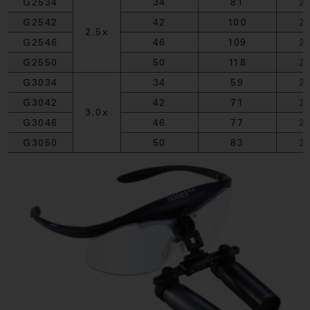
G2534
34
81
2
G2542
42
100
2
2.5x
G2546
46
109
2
G2550
50
118
2
G3034
34
59
2
G3042
42
71
2
3.0x
G3046
46
77
2
G3050
50
83
2