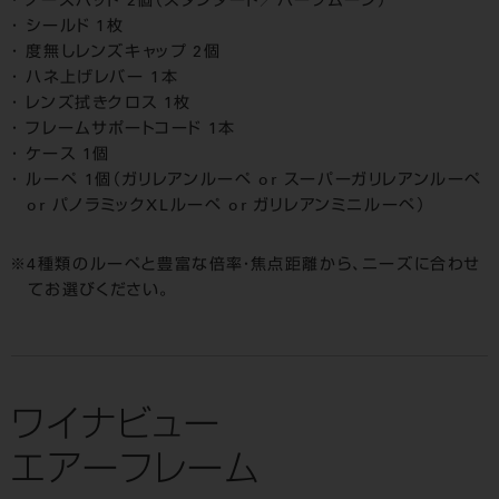
ノーズパッド 2個（スタンダード／ハーフムーン）
シールド 1枚
度無しレンズキャップ 2個
ハネ上げレバー 1本
レンズ拭きクロス 1枚
フレームサポートコード 1本
ケース 1個
ルーペ 1個（ガリレアンルーペ or スーパーガリレアンルーペ
or パノラミックXLルーペ or ガリレアンミニルーペ）
4種類のルーペと豊富な倍率・焦点距離から、ニーズに合わせ
てお選びください。
ワイナビュー
エアーフレーム