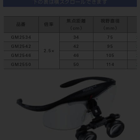
下の表は横スクロールできます
焦点距離
視野直径
品番
倍率
（cm）
（mm）
GM2534
34
75
2
GM2542
42
95
2
2.5×
GM2546
46
105
2
GM2550
50
114
2