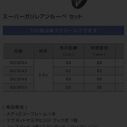
スーパーガリレアンルーペ セット
下の表は横スクロールできます
焦点距離
視野直径
品番
倍率
（cm）
（mm）
SG3034
34
68
2
SG3042
42
82
2
3.0×
SG3046
46
88
2
SG3050
50
95
2
[ 商品構成 ]
メディビューフレーム 1本
マグネットマルチヒンジ フック式 1個