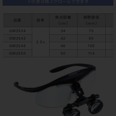
下の表は横スクロールできます
焦点距離
視野直径
品番
倍率
（cm）
（mm）
GM2534
34
75
2
GM2542
42
95
2
2.5×
GM2546
46
105
2
GM2550
50
114
2