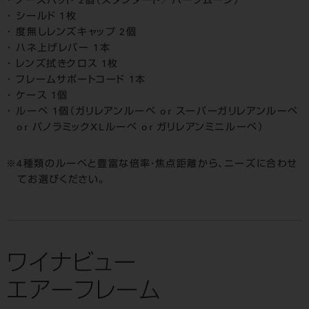
ノーズパッド 2個（スタンダード／ハーフムーン）
シールド 1枚
度無しレンズキャップ 2個
ハネ上げレバー 1本
レンズ拭きクロス 1枚
フレームサポートコード 1本
ケース 1個
ルーペ 1個（ガリレアンルーペ or スーパーガリレアンルーペ
or パノラミックXLルーペ or ガリレアンミニルーペ）
4種類のルーペと豊富な倍率・焦点距離から、ニーズに合わせ
てお選びください。
ワイナビュー
エアーフレーム