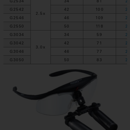
G2534
34
81
2
G2542
42
100
2
2.5x
G2546
46
109
2
G2550
50
118
2
G3034
34
59
2
G3042
42
71
2
3.0x
G3046
46
77
2
G3050
50
83
2