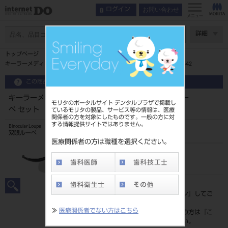
お問い合わせ
ログイン
インデックス
フレームの種類
メニュー
双眼ルーペ
ページ数
詳細
特長
トップページ
キーラールーペの種類
キーラーメディビューフレーム ＋パノラミックXLルーペ セット P5542
フレームの種類
この商品に関するお問い合わせ
ルーペの選び方チャート
コードレスLEDライト
キーラーメディビューフレーム ＋パノラミックXLルー
モリタのポータルサイト デンタルプラザで掲載し
ペ セット P5542
ているモリタの製品、サービス等の情報は、医療
取り扱い上の注意事項
関係者の方を対象にしたものです。一般の方に対
製品情報
する情報提供サイトではありません。
Binocular Loupe
双眼ルーペ
医療関係者の方は職種を選択ください。
品目コード
206720129
標準価格
価格の確認は『
ログイン
』してご
覧ください。
≫
医療関係者でない方はこちら
ネット会員登録がまだの方は『
こ
ちら
』より登録ください。