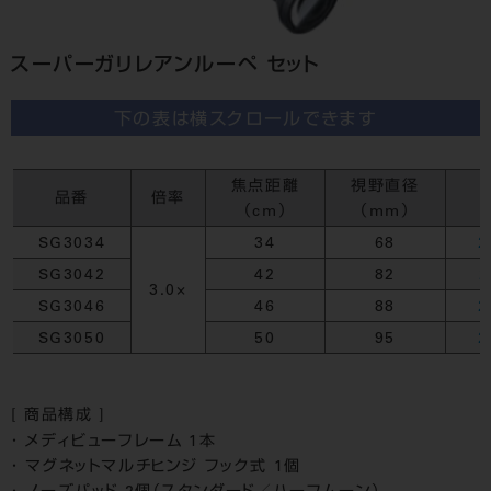
スーパーガリレアンルーペ セット
下の表は横スクロールできます
焦点距離
視野直径
品番
倍率
（cm）
（mm）
SG3034
34
68
2
SG3042
42
82
2
3.0×
SG3046
46
88
2
SG3050
50
95
2
[ 商品構成 ]
メディビューフレーム 1本
マグネットマルチヒンジ フック式 1個