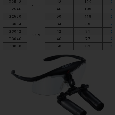
G2542
42
100
2
2.5x
G2546
46
109
2
G2550
50
118
2
G3034
34
59
2
G3042
42
71
2
3.0x
G3046
46
77
2
G3050
50
83
2