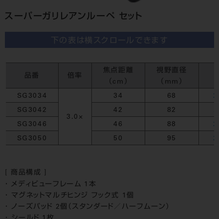
スーパーガリレアンルーペ セット
下の表は横スクロールできます
焦点距離
視野直径
品番
倍率
（cm）
（mm）
SG3034
34
68
2
SG3042
42
82
2
3.0×
SG3046
46
88
2
SG3050
50
95
2
[ 商品構成 ]
メディビューフレーム 1本
マグネットマルチヒンジ フック式 1個
ノーズパッド 2個（スタンダード／ハーフムーン）
シールド 1枚