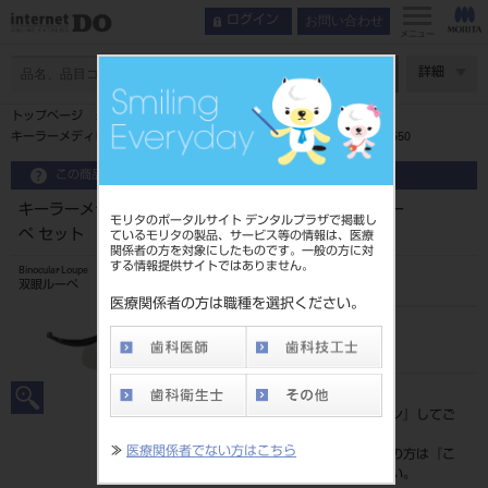
お問い合わせ
ログイン
インデックス
フレームの種類
メニュー
双眼ルーペ
ページ数
詳細
特長
トップページ
キーラールーペの種類
キーラーメディビューフレーム ＋パノラミックXLルーペ セット P5550
フレームの種類
この商品に関するお問い合わせ
ルーペの選び方チャート
コードレスLEDライト
キーラーメディビューフレーム ＋パノラミックXLルー
モリタのポータルサイト デンタルプラザで掲載し
ペ セット P5550
ているモリタの製品、サービス等の情報は、医療
取り扱い上の注意事項
関係者の方を対象にしたものです。一般の方に対
製品情報
する情報提供サイトではありません。
Binocular Loupe
双眼ルーペ
医療関係者の方は職種を選択ください。
品目コード
206720131
標準価格
価格の確認は『
ログイン
』してご
覧ください。
≫
医療関係者でない方はこちら
ネット会員登録がまだの方は『
こ
ちら
』より登録ください。