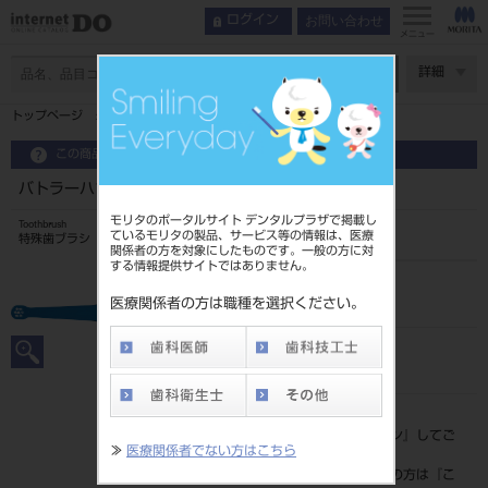
お問い合わせ
ログイン
メニュー
ページ数
詳細
トップページ
バトラーハブラシ#308
この商品に関するお問い合わせ
バトラーハブラシ#308
モリタのポータルサイト デンタルプラザで掲載し
Toothbrush
ているモリタの製品、サービス等の情報は、医療
特殊歯ブラシ
関係者の方を対象にしたものです。一般の方に対
する情報提供サイトではありません。
品目コード
205070054
医療関係者の方は職種を選択ください。
JAN/EANコード
4901616206816
標準価格
価格の確認は『
ログイン
』してご
≫
医療関係者でない方はこちら
覧ください。
ネット会員登録がまだの方は『
こ