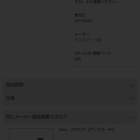
ちら
』より登録ください。
発売日
2011/04/01
メーカー
サンスター（株）
DO vol.26 掲載ページ
468
商品説明
仕様
同じメーカー製品掲載カタログ
Web：カタログ【サンスタ－#1】