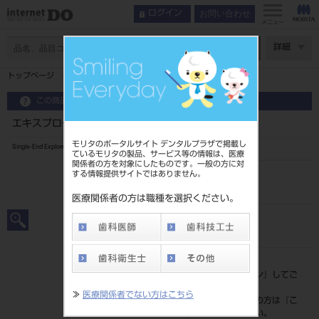
お問い合わせ
ログイン
メニュー
ページ数
詳細
トップページ
エキスプローラー 片頭 ＃3
この商品に関するお問い合わせ
エキスプローラー 片頭 ＃3
モリタのポータルサイト デンタルプラザで掲載し
Single-End Explorers
ているモリタの製品、サービス等の情報は、医療
関係者の方を対象にしたものです。一般の方に対
する情報提供サイトではありません。
品目コード
2010101213
医療関係者の方は職種を選択ください。
JAN/EANコード
4963931010035
標準価格
価格の確認は『
ログイン
』してご
覧ください。
≫
医療関係者でない方はこちら
ネット会員登録がまだの方は『
こ
ちら
』より登録ください。