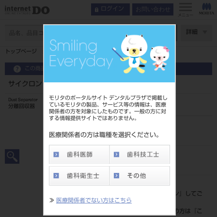
お問い合わせ
ログイン
インデックス
使用方法
メニュー
特長
ページ数
詳細
使用方法
トップページ
サイクロン シャトル グリーン
関連動画
製品情報
この商品に関するお問い合わせ
サイクロン シャトル グリーン
モリタのポータルサイト デンタルプラザで掲載し
Dust Separator
ているモリタの製品、サービス等の情報は、医療
分離回収器
関係者の方を対象にしたものです。一般の方に対
する情報提供サイトではありません。
品目コード
201060185G
医療関係者の方は職種を選択ください。
JAN/EANコード
4528373106274
標準価格
価格の確認は『
ログイン
』してご
≫
医療関係者でない方はこちら
覧ください。
ネット会員登録がまだの方は『
こ