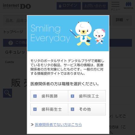
お問い合わせ
ログイン
メニュー
ページ数
詳細
トップページ
Gキュレット est 角柄 ミニ #G1-2
この商品に関するお問い合わせ
Gキュレット est 角柄 ミニ #G1-2
モリタのポータルサイト デンタルプラザで掲載し
Curette
ているモリタの製品、サービス等の情報は、医療
関係者の方を対象にしたものです。一般の方に対
する情報提供サイトではありません。
品目コード
2015107441-2
医療関係者の方は職種を選択ください。
JAN/EANコード
4963931099313
標準価格
価格の確認は『
ログイン
』してご
覧ください。
≫
医療関係者でない方はこちら
ネット会員登録がまだの方は『
こ
ちら
』より登録ください。