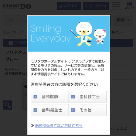
お問い合わせ
ログイン
メニュー
ページ数
詳細
トップページ
ノリタケストンEx 3kgシンプルパック ニュートラルグレー
この商品に関するお問い合わせ
ノリタケストンEx 3kgシンプルパック ニュートラル
グレー
モリタのポータルサイト デンタルプラザで掲載し
ているモリタの製品、サービス等の情報は、医療
関係者の方を対象にしたものです。一般の方に対
Hard Stone
歯科用硬質石こう（硬質石こう）
する情報提供サイトではありません。
医療関係者の方は職種を選択ください。
品目コード
202050050NGR
JAN/EANコード
4571223423243
標準価格
≫
医療関係者でない方はこちら
価格の確認は『
ログイン
』してご
覧ください。