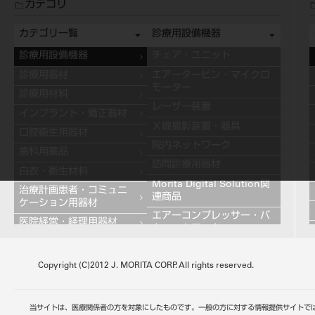
カテゴリ
カテゴリ一覧
診療用設備機器
診療用設備機器
チェア・ユニット
診療用器材
エアータービン・マイクロ
モーター
診療用材料
レーザー装置
インプラント・矯正器材
Ｘ線撮影装置・器具
口腔衛生用器材
院内ネットワーク
歯科用薬品
訪問診療用器材
白衣・衛生材料
Morita Digital Solution関
治療計画患者・コミュニ
連商品
ケーション用器材
エアーコンプレッサー・バ
医院経営・経理用器材
キュームモーター
学習用器材
キャビネット
技工用設備機器
Copyright (C)2012 J. MORITA CORP. All rights reserved.
その他の診療用設備機器
技工用器材
技工用材料
当サイトは、医療関係者の方を対象にしたものです。一般の方に対する情報提供サイトで