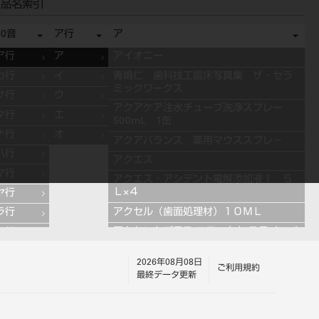
品名索引
50音
ア行
ア
ア行
ア
アイオニー
カ行
イ
青嶋仁 歯科技工臨床写真集 ザ・セラ
ミックワークス
サ行
ウ
アクアケア注水チューブ洗浄スプレー
タ行
エ
500mL 1缶
ナ行
オ
アクアバランス 薬用マウススプレ－
ハ行
アクエス
マ行
アクエス・アシデント電解添加液１．５
Ｌ×４
ヤ行
アクセル（歯面処理材）１０ＭＬ
ラ行
アクセントプラス エフェクト ステインペ
ワ行
ースト 4g ES11 ブルー
2026年08月08日
アクセントプラス エフェクト ステインペ
ご利用規約
最終データ更新
ースト 4g ES13 グレー
アクセントプラス エフェクト ステインペ
ースト 4g ES10 ライラック