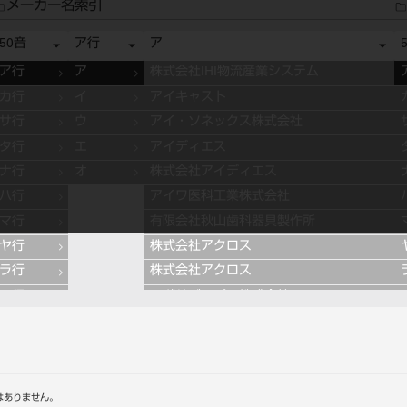
メーカー名索引
50音
ア行
ア
ア行
ア
株式会社IHI物流産業システム
カ行
イ
アイキャスト
サ行
ウ
アイ・ソネックス株式会社
タ行
エ
アイディエス
ナ行
オ
株式会社アイディエス
ハ行
アイワ医科工業株式会社
マ行
有限会社秋山歯科器具製作所
ヤ行
株式会社アクロス
ラ行
株式会社アクロス
ワ行
アグサジャパン株式会社
株式会社アスカメディカル
アドデント
アバロン
APT社
はありません。