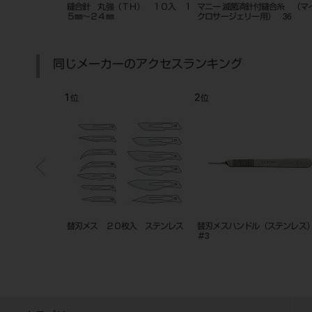
膜剥離子 七浦式
サージチップ マイクロ
縫合針 丸直（Ｔ
1.2mm（20本）
５㎜～２４㎜
同じメーカーのアクセスランキング
5
6
7
位
位
位
クハ
ブレイドリムーバーS （ガンマ線
セーフシールド スカルペル 10本
替刃メス
滅菌済み）
入 No.15c