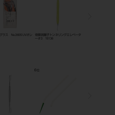
プ φ2.5 5入
ディスポーザブル スカルペル
ハイボンドテンポラリ
20本入 No.15
ハード 1－1 ホワイト
10
11
12
位
位
位