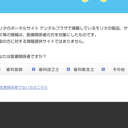
価格の確
標準価格
ネット会
い。
リタのポータルサイト デンタルプラザで掲載しているモリタの製品、サ
ス等の情報は、医療関係者の方を対象にしたものです。
メーカー
フェザー
般の方に対する情報提供サイトではありません。
DO vol.26 掲載ペー
なたは医療関係者ですか？
228
ジ
医療関係者でない方はこちら