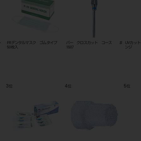
ンカ
DENT．EX kodomo 13 M（乳
カタナ アベンシアPブロック12 5
クリアチッ
幼児用）
入
8
9
位
位