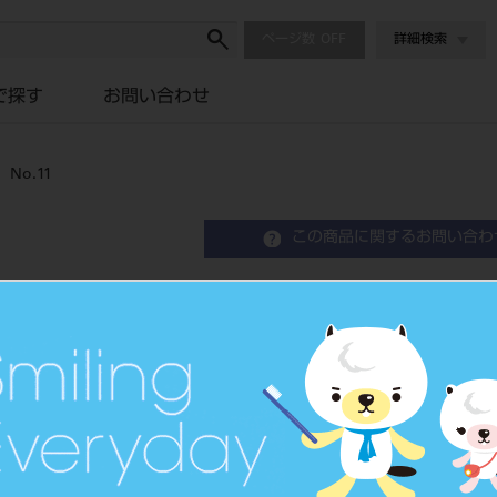
ページ数
詳細検索
で探す
お問い合わせ
o.11
この商品に関するお問い合わ
ディスポーザブル スカルペ
Disposable Scalpel
単回使用メス
品目コード
2021103
JAN/EANコード
4902470