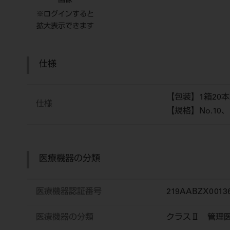
画像
※ログインすると
拡大表示できます
仕様
【包装】1箱20
仕様
【規格】No.10、
医療機器の分類
医療機器認証番号
219AABZX0013
医療機器の分類
クラスⅡ 管理