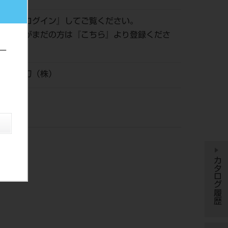
認は『
ログイン
』してご覧ください。
員登録がまだの方は『
こちら
』より登録くださ
ー
安全剃刀（株）
カタログ履歴