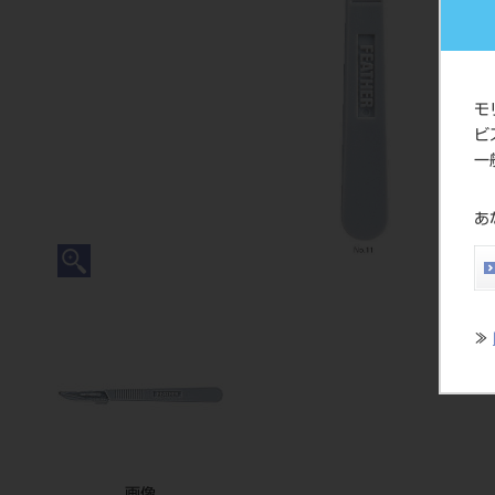
モ
ビ
一
あ
≫