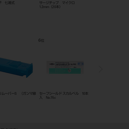
ス）
替刃メス 10枚入 No.390（マイク
持針器 カストロビージョ
縫合針 
ロ用）
５㎜～２
10
11
位
位
 20枚入
替刃メス ディスペンサーＢＯＸ
替刃メス 10枚入 No.390C（マイク
１００枚入 ステンレス
ロ用）