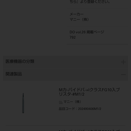
ちら
』より登録ください。
メーカー
マニー（株）
DO vol.26 掲載ページ
792
医療機器の分類
関連製品
Mカ-バイドバ-+IクラスFG10入ブ
リスタ-#M1/2
マニー（株）
品目コード
：202490406M1/2