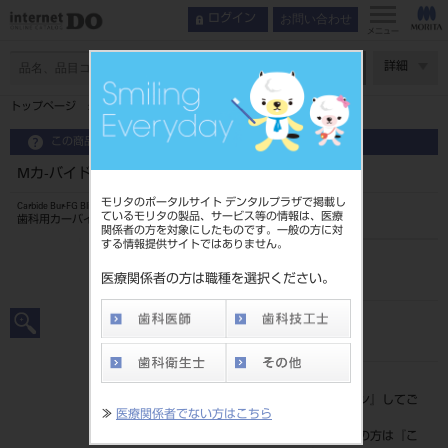
お問い合わせ
ログイン
メニュー
ページ数
詳細
トップページ
Mカ-バイドバ-+IクラスFG10入ブリスタ-#M1
この商品に関するお問い合わせ
Mカ-バイドバ-+IクラスFG10入ブリスタ-#M1
モリタのポータルサイト デンタルプラザで掲載し
Carbide Bur-FG Blister Pac
ているモリタの製品、サービス等の情報は、医療
歯科用カーバイドバー
関係者の方を対象にしたものです。一般の方に対
する情報提供サイトではありません。
品目コード
202490406M1
医療関係者の方は職種を選択ください。
JAN/EANコード
4546951525835
標準価格
価格の確認は『
ログイン
』してご
≫
医療関係者でない方はこちら
覧ください。
ネット会員登録がまだの方は『
こ