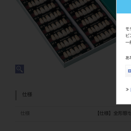
モ
ビ
一
あ
≫
仕様
仕様
【仕様】全形態セ