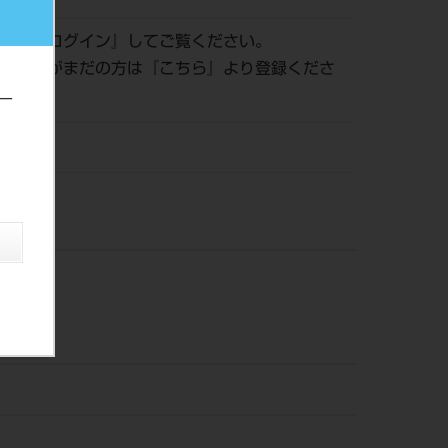
認は『
ログイン
』してご覧ください。
員登録がまだの方は『
こちら
』より登録くださ
ー
風