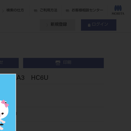
検索の仕方
ご利用方法
お客様相談センター
新規登録
ログイン
せ
印刷
歯 A3 HC6U
011HC6U
017291