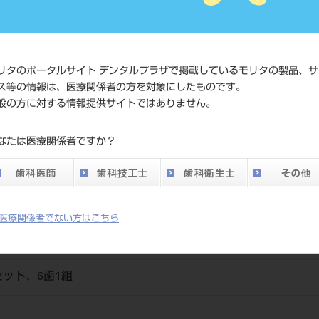
価格の確
標準価格
ネット会
い。
リタのポータルサイト デンタルプラザで掲載しているモリタの製品、サ
ス等の情報は、医療関係者の方を対象にしたものです。
メーカー
（株）松
般の方に対する情報提供サイトではありません。
DO vol.26 掲載ペー
なたは医療関係者ですか？
700
ジ
医療関係者でない方はこちら
ット、6歯1組