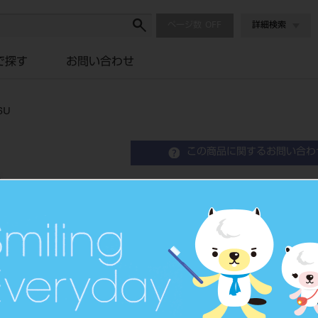
ページ数
詳細検索
で探す
お問い合わせ
6U
この商品に関するお問い合わ
エンデュラ アンテリオ 6
Resin Anterior Teeth
硬質レジン歯
品目コード
204350
JAN/EANコード
4548162