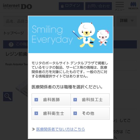
お問い合わせ
ログイン
メニュー
ページ数
詳細
トップページ
レジン前歯 6歯 58 446
この商品に関するお問い合わせ
レジン前歯 6歯 58 446
モリタのポータルサイト デンタルプラザで掲載し
Resin Anterior Teeth
ているモリタの製品、サービス等の情報は、医療
関係者の方を対象にしたものです。一般の方に対
する情報提供サイトではありません。
品目コード
204350038446
医療関係者の方は職種を選択ください。
JAN/EANコード
4548162008251
標準価格
価格の確認は『
ログイン
』してご
覧ください。
≫
医療関係者でない方はこちら
ネット会員登録がまだの方は『
こ
ちら
』より登録ください。