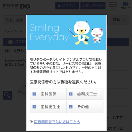
お問い合わせ
ログイン
メニュー
ページ数
詳細
トップページ
NC ベラシア アンテリア 上顎 LT 長尖型
この商品に関するお問い合わせ
NC ベラシア アンテリア 上顎 LT 長尖型
モリタのポータルサイト デンタルプラザで掲載し
Resin Anterior Teeth
ているモリタの製品、サービス等の情報は、医療
硬質レジン歯
関係者の方を対象にしたものです。一般の方に対
する情報提供サイトではありません。
品目コード
204350103LT6
医療関係者の方は職種を選択ください。
JAN/EANコード
4548162020833
標準価格
価格の確認は『
ログイン
』してご
≫
医療関係者でない方はこちら
覧ください。
ネット会員登録がまだの方は『
こ