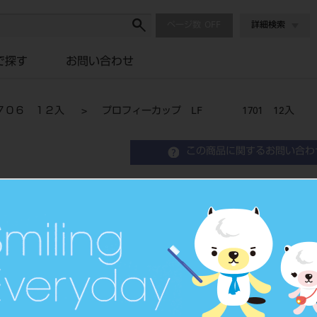
ページ数
詳細検索
で探す
お問い合わせ
７０６ １２入
プロフィーカップ LF 1701 12入
この商品に関するお問い合わ
プロフィーカップ LF 
Scaling Polisher Scaling Brush Mandr
品目コード
2065906
JAN/EANコード
4560123