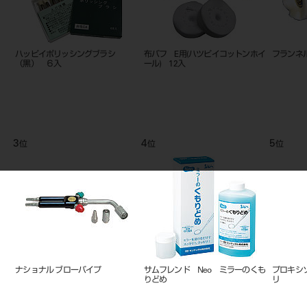
ハッピイポリッシングブラシ
布バフ E用(ハツピイコットンホイ
フランネル
（黒） ６入
ール) 12入
3
4
5
位
位
位
ナショナル ブローパイプ
サムフレンド Neo ミラーのくも
プロキシソ
りどめ
リ