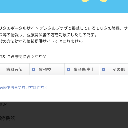
価格の確
標準価格
ネット会
い。
リタのポータルサイト デンタルプラザで掲載しているモリタの製品、サ
メーカー
サンデン
ス等の情報は、医療関係者の方を対象にしたものです。
般の方に対する情報提供サイトではありません。
DO vol.26 掲載ペー
839
なたは医療関係者ですか？
ジ
医療関係者でない方はこちら
004
医療機器