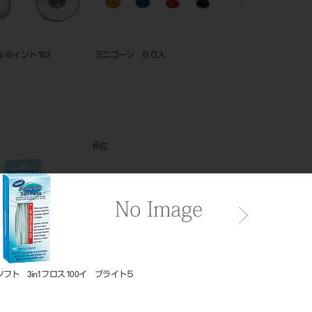
 ポイント 102
ミニコーン ６０入
シャモア ホイール 21
6
7
位
位
フト 3in1フロス 100イ
ブライト５
ＩＰ ソフトカバー サ
（３１×４１ｍｍ） ５