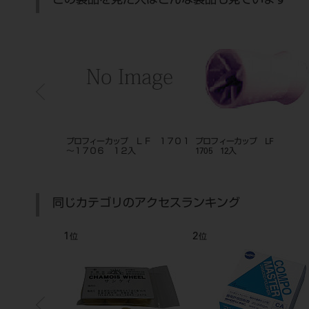
この製品を見た人はこんな製品も見ています
ーカップ
プロフィーカップ ＬＦ １７０１
プロフィーカップ LF
～１７０６ １２入
1705 12入
同じカテゴリのアクセスランキング
1
2
位
位