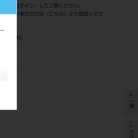
認は『
ログイン
』してご覧ください。
員登録がまだの方は『
こちら
』より登録くださ
ー
タル（株）
一覧