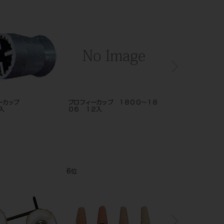
フィーカップ
プロフィーカップ １８００～１８
プロフィーカップ 180
2入
０６ １２入
6
7
位
位