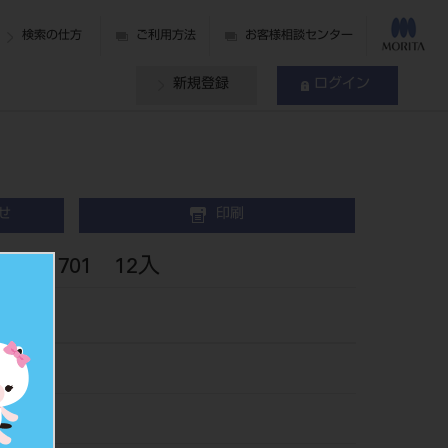
検索の仕方
ご利用方法
お客様相談センター
新規登録
ログイン
せ
印刷
1701 12入
el
961701
226535