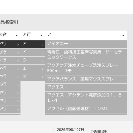
品名索引
50音
ア行
ア
ア行
ア
アイオニー
カ行
イ
青嶋仁 歯科技工臨床写真集 ザ・セラ
ミックワークス
サ行
ウ
アクアケア注水チューブ洗浄スプレー
タ行
エ
500mL 1缶
ナ行
オ
アクアバランス 薬用マウススプレ－
ハ行
アクエス
マ行
アクエス・アシデント電解添加液１．５
Ｌ×４
ヤ行
アクセル（歯面処理材）１０ＭＬ
ラ行
アクセントプラス エフェクト ステインペ
ワ行
ースト 4g ES11 ブルー
2026年08月07日
アクセントプラス エフェクト ステインペ
ご利用規約