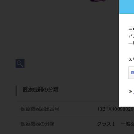
モ
ビ
一
あ
医療機器の分類
≫
医療機器届出番号
13B1X10098020
医療機器の分類
クラスⅠ 一般