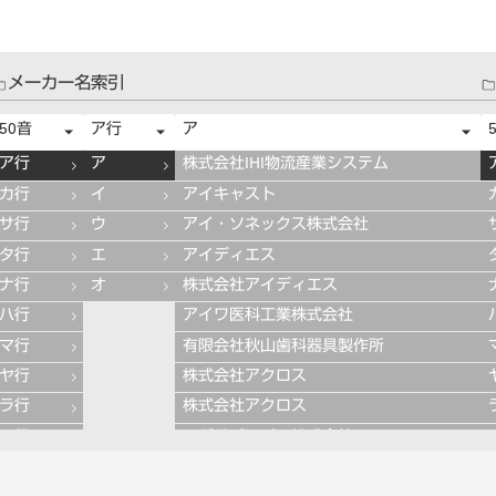
メーカー名索引
50音
ア行
ア
ア行
ア
株式会社IHI物流産業システム
カ行
イ
アイキャスト
サ行
ウ
アイ・ソネックス株式会社
タ行
エ
アイディエス
ナ行
オ
株式会社アイディエス
ハ行
アイワ医科工業株式会社
マ行
有限会社秋山歯科器具製作所
ヤ行
株式会社アクロス
ラ行
株式会社アクロス
ワ行
アグサジャパン株式会社
株式会社アスカメディカル