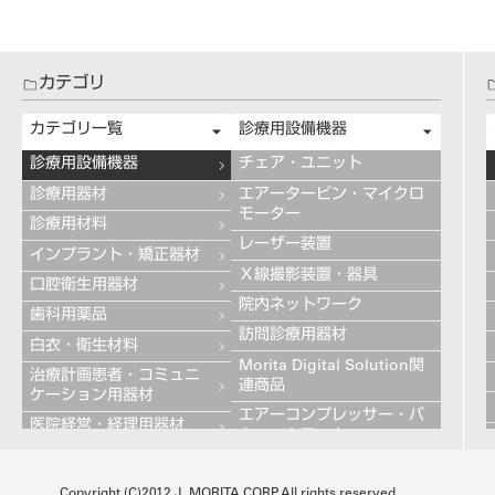
カテゴリ
カテゴリ一覧
診療用設備機器
診療用設備機器
チェア・ユニット
診療用器材
エアータービン・マイクロ
モーター
診療用材料
レーザー装置
インプラント・矯正器材
Ｘ線撮影装置・器具
口腔衛生用器材
院内ネットワーク
歯科用薬品
訪問診療用器材
白衣・衛生材料
Morita Digital Solution関
治療計画患者・コミュニ
連商品
ケーション用器材
エアーコンプレッサー・バ
医院経営・経理用器材
キュームモーター
学習用器材
キャビネット
技工用設備機器
Copyright (C)2012 J. MORITA CORP. All rights reserved.