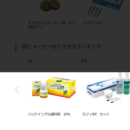
チャモイスホイール E用 12入
コンポマスター
(縫目アリ)
同じメーカーのアクセスランキング
1
2
位
位
ー サイズ＃０
ハリケインゲル歯科用 20％
ミジィP.I.P. セット
） ５００イリ