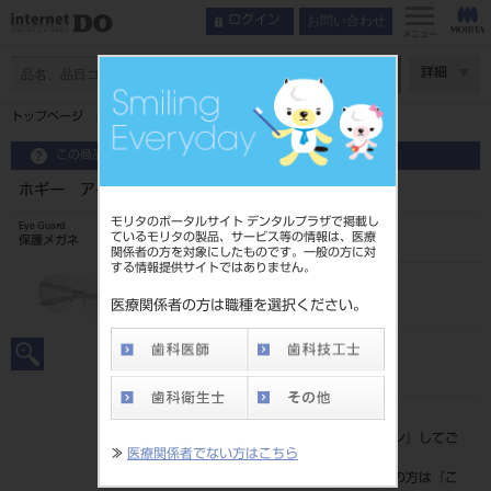
お問い合わせ
ログイン
インデックス
特長
メニュー
特長
ページ数
詳細
製品情報
トップページ
ホギー アイガード ブラック
この商品に関するお問い合わせ
ホギー アイガード ブラック
モリタのポータルサイト デンタルプラザで掲載し
Eye Guard
ているモリタの製品、サービス等の情報は、医療
保護メガネ
関係者の方を対象にしたものです。一般の方に対
する情報提供サイトではありません。
品目コード
206720180B
医療関係者の方は職種を選択ください。
JAN/EANコード
4582291724620
標準価格
価格の確認は『
ログイン
』してご
≫
医療関係者でない方はこちら
覧ください。
ネット会員登録がまだの方は『
こ