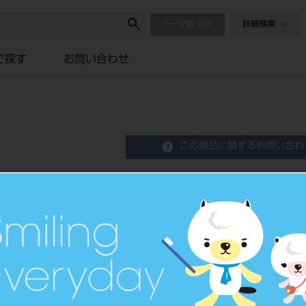
ページ数
詳細検索
で探す
お問い合わせ
この商品に関するお問い合わ
ホギー アイガード シル
Eye Guard
保護メガネ
品目コード
2067201
JAN/EANコード
4582291