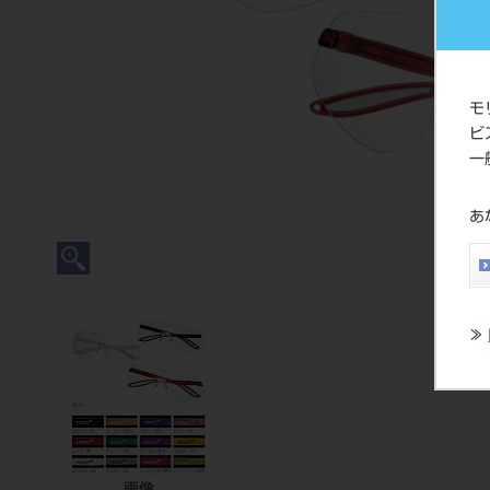
モ
ビ
一
あ
≫