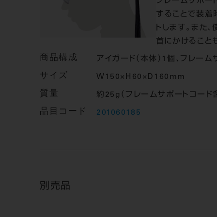
フレームサポー
することで装着
トします。また、
首にかけること
商品構成
アイガード（本体）1個、フレーム
サイズ
W150×H60×D160mm
質量
約25g（フレームサポートコード
品目コード
201060185
別売品