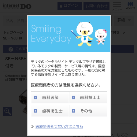
お問い合わせ
ログイン
メニュー
ページ数
詳細
トップページ
ＳＥ－Ｎ６ＢＨＬ，ＨＲ シングルチューブ フック付き
SE－N6BHR シングルチューブ フック付き
この商品に関するお問い合わせ
SE－N6BHR シングルチューブ フック
モリタのポータルサイト デンタルプラザで掲載し
付き
ているモリタの製品、サービス等の情報は、医療
関係者の方を対象にしたものです。一般の方に対
する情報提供サイトではありません。
Orthodontic, Tube
歯列矯正用アタッチメント
医療関係者の方は職種を選択ください。
品目コード
206860203N6BHR
JAN/EANコード
4582292353669
≫
医療関係者でない方はこちら
標準価格
価格の確認は『
ログイン
』してご