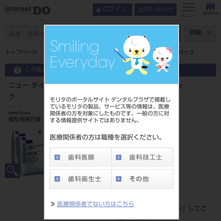
お問い合わせ
ログイン
メニュー
ページ数
詳細
トップページ
ニュー ダイヤストーン ダストフリー 3kgシンプルパック
この商品に関するお問い合わせ
ニュー ダイヤストーン ダストフリー 3kgシンプルパッ
ク
モリタのポータルサイト デンタルプラザで掲載し
ているモリタの製品、サービス等の情報は、医療
関係者の方を対象にしたものです。一般の方に対
Hard Stone
模型用硬石膏
する情報提供サイトではありません。
医療関係者の方は職種を選択ください。
品目コード
202330035
JAN/EANコード
4560229270333
標準価格
≫
医療関係者でない方はこちら
価格の確認は『
ログイン
』してご
覧ください。