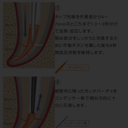
⑤
チップ先端を作業長から4～
7mmのところまで1.0～2秒かけ
て加熱・加圧します。
根尖部分をしっかりと充填するた
めに作動ボタンを離した後も8秒
間加圧状態を維持します。
⑥
根管内に残ったガッタパーチャを
コンデンサー等で根尖方向に十
分に圧接します。