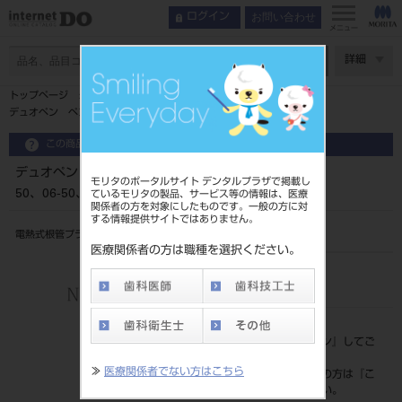
お問い合わせ
ログイン
インデックス
臨床使用法
メニュー
特長
ページ数
詳細
臨床使用法
トップページ
製品情報
デュオペン ペンチップ 1入（04-40、04-45、04-50、06-50、08-55）
この商品に関するお問い合わせ
デュオペン ペンチップ 1入（04-40、04-45、04-
モリタのポータルサイト デンタルプラザで掲載し
50、06-50、08-55）
ているモリタの製品、サービス等の情報は、医療
関係者の方を対象にしたものです。一般の方に対
する情報提供サイトではありません。
電熱式根管プラガ
医療関係者の方は職種を選択ください。
品目コード
206300401
標準価格
価格の確認は『
ログイン
』してご
覧ください。
≫
医療関係者でない方はこちら
ネット会員登録がまだの方は『
こ
ちら
』より登録ください。