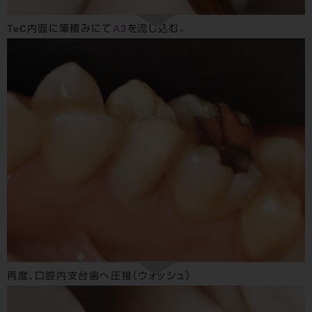
TeC内面に筆積みにて
A3
を流し込む。
再度、口腔内支台歯へ圧接（ウォッシュ）