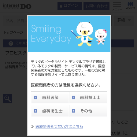
お問い合わせ
ログイン
インデックス
症例
メニュー
特長
ページ数
詳細
症例
トップページ
プロビスタ （液） 100mL
製品情報
この商品に関するお問い合わせ
プロビスタ （液） 100mL
モリタのポータルサイト デンタルプラザで掲載し
Fast Setting Self-Curing Resin
ているモリタの製品、サービス等の情報は、医療
歯科汎用アクリル系レジン
関係者の方を対象にしたものです。一般の方に対
する情報提供サイトではありません。
品目コード
204610624
医療関係者の方は職種を選択ください。
JAN/EANコード
4560227794862
標準価格
価格の確認は『
ログイン
』してご
≫
医療関係者でない方はこちら
覧ください。
ネット会員登録がまだの方は『
こ