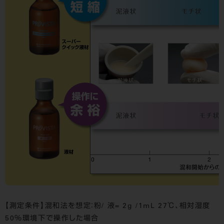
【測定条件】混和法を想定：粉/ 液= 2g /1mL 27℃、相対湿度
50％環境下で操作した場合