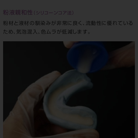
粉液親和性
（シリコーンコア法）
粉材と液材の馴染みが非常に良く、流動性に優れている
ため、
気泡混入、色ムラが低減します。