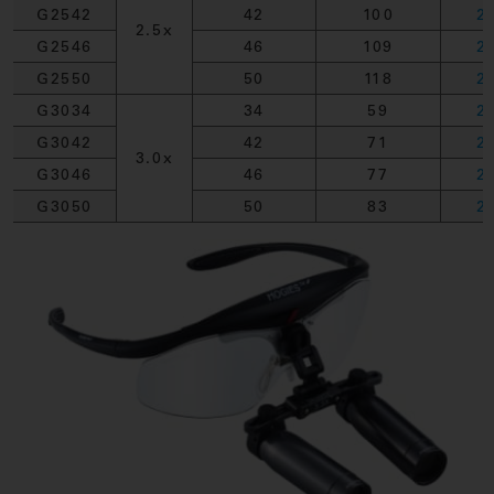
G2542
42
100
2
2.5x
G2546
46
109
2
G2550
50
118
2
G3034
34
59
2
G3042
42
71
2
3.0x
G3046
46
77
2
G3050
50
83
2