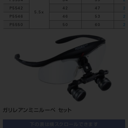
P5534
34
35
2
P5542
42
47
2
5.5x
P5546
46
53
2
P5550
50
60
2
ガリレアンミニルーペ セット
下の表は横スクロールできます