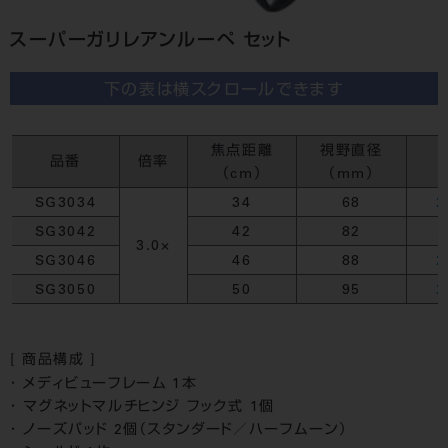
スーパーガリレアンルーペ セット
下の表は横スクロールできます
焦点距離
視野直径
品番
倍率
（cm）
（mm）
SG3034
34
68
2
SG3042
42
82
2
3.0×
SG3046
46
88
2
SG3050
50
95
2
[ 商品構成 ]
メディビューフレーム 1本
マグネットマルチヒンジ フック式 1個
ノーズパッド 2個（スタンダード／ハーフムーン）