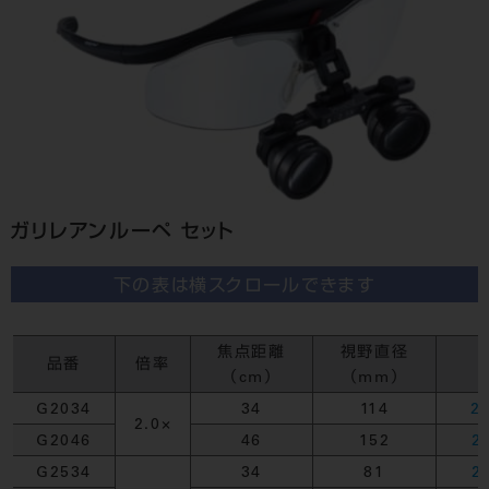
ガリレアンルーペ セット
下の表は横スクロールできます
焦点距離
視野直径
品番
倍率
（cm）
（mm）
G2034
34
114
2
2.0×
G2046
46
152
2
G2534
34
81
2