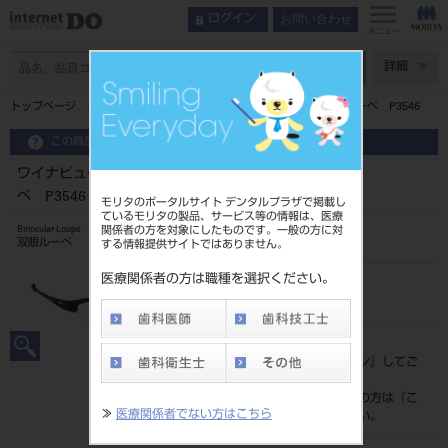
お問い合わせ
ログイン
インデックス
フレームの種類
メニュー
双眼ルーペ
ページ数
詳細
特長
トップページ
ワイナビュー エアーフレーム パノラミック XLルーペ P3546
キーラールーペの種類
フレームの種類
この商品に関するお問い合わせ
ルーペの選び方チャート
ワイナビュー エアーフレーム パノラミック XLルー
コードレスLEDライト
ペ P3546
モリタのポータルサイト デンタルプラザで掲載し
ているモリタの製品、サービス等の情報は、医療
取り扱い上の注意事項
関係者の方を対象にしたものです。一般の方に対
Binocular Loupe
双眼ルーペ
製品情報
する情報提供サイトではありません。
医療関係者の方は職種を選択ください。
品目コード
206720657
標準価格
価格の確認は『
ログイン
』してご
覧ください。
ネット会員登録がまだの方は『
こ
≫
医療関係者でない方はこちら
ちら
』より登録ください。