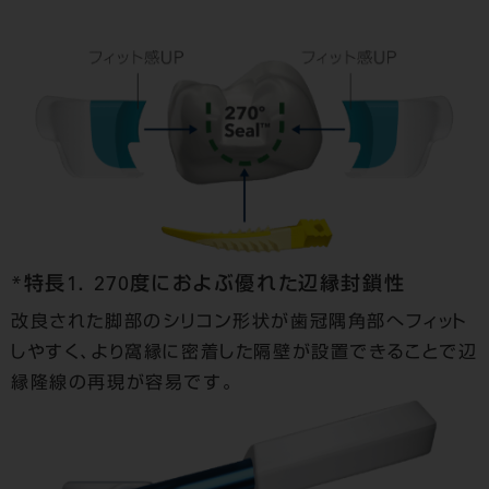
*特長1． 270度におよぶ優れた辺縁封鎖性
改良された脚部のシリコン形状が歯冠隅角部へフィット
しやすく、より窩縁に密着した隔壁が設置できることで辺
縁隆線の再現が容易です。