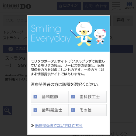
お問い合わせ
ログイン
インデックス
使用ステップ
メニュー
特長
ページ数
詳細
使用ステップ
トップページ
症例紹介
ストラタG ウェッジ エクストラスモール（イエロー） SGYL-M 50入
関連動画
この商品に関するお問い合わせ
ラインナップ
ストラタG ウェッジ エクストラスモール（イエロ
モリタのポータルサイト デンタルプラザで掲載し
ー） SGYL-M 50入
ているモリタの製品、サービス等の情報は、医療
関係者の方を対象にしたものです。一般の方に対
する情報提供サイトではありません。
Anatomical Wedges
歯科用マトリックスウェッジ
医療関係者の方は職種を選択ください。
品目コード
206830104XS
JAN/EANコード
4560266553475
≫
医療関係者でない方はこちら
標準価格
価格の確認は『
ログイン
』してご