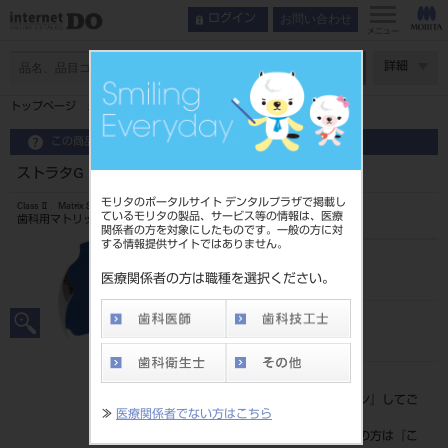
お問い合わせ
ログイン
インデックス
使用ステップ
メニュー
特長
ページ数
詳細
使用ステップ
トップページ
ストラタG バンド ラージ SG300-M 50枚入
症例紹介
関連動画
この商品に関するお問い合わせ
ラインナップ
ストラタG バンド ラージ SG300-M 50枚入
モリタのポータルサイト デンタルプラザで掲載し
Class Ⅱ Matrix System
ているモリタの製品、サービス等の情報は、医療
歯科用マトリックスバンド
関係者の方を対象にしたものです。一般の方に対
する情報提供サイトではありません。
品目コード
206830103300
医療関係者の方は職種を選択ください。
JAN/EANコード
4560266553437
標準価格
価格の確認は『
ログイン
』してご
≫
医療関係者でない方はこちら
覧ください。
ネット会員登録がまだの方は『
こ