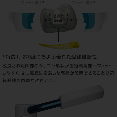
*特長1． 270度におよぶ優れた辺縁封鎖性
改良された脚部のシリコン形状が歯冠隅角部へフィット
しやすく、より窩縁に密着した隔壁が設置できることで辺
縁隆線の再現が容易です。