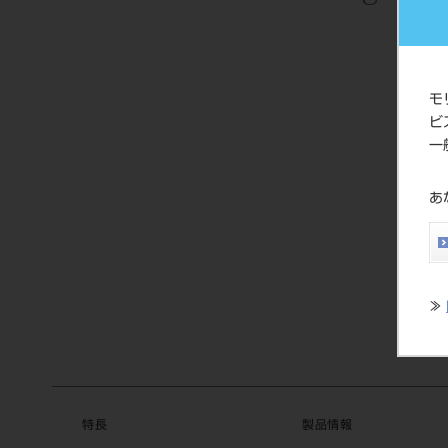
モ
ビ
一
あ
≫
特長
製品情報