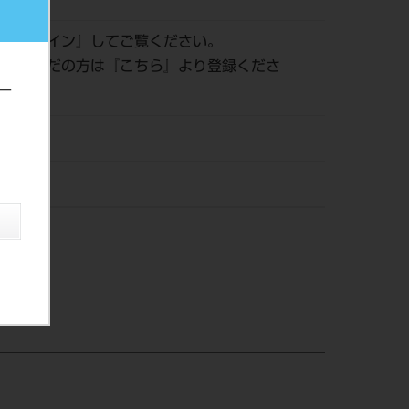
は『
ログイン
』してご覧ください。
登録がまだの方は『
こちら
』より登録くださ
ー
オメディ