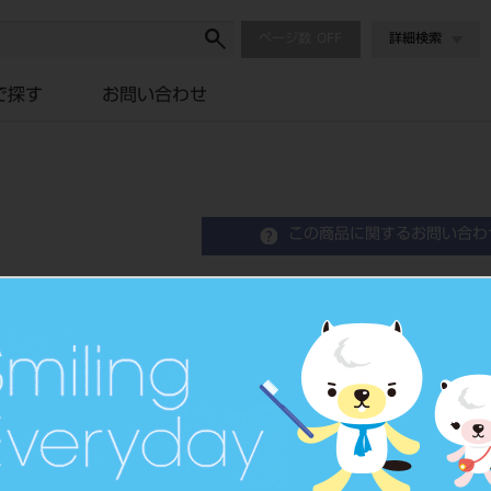
ページ数
詳細検索
で探す
お問い合わせ
この商品に関するお問い合わ
A-oralscan3 USBリピ
品目コード
201340011
JAN/EANコー
4589811365
ド