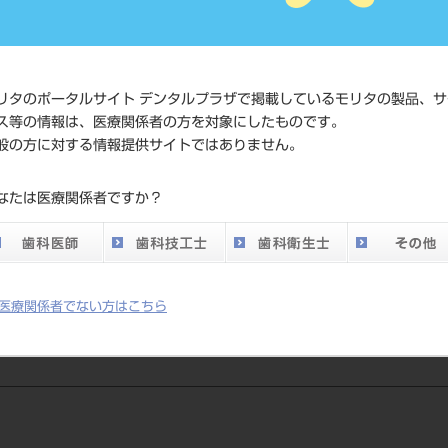
価格の確認
標準価格
ネット会員
い。
リタのポータルサイト デンタルプラザで掲載しているモリタの製品、サ
ス等の情報は、医療関係者の方を対象にしたものです。
般の方に対する情報提供サイトではありません。
発売日
2024/09/24
なたは医療関係者ですか？
メーカー
株式会社ジ
医療関係者でない方はこちら