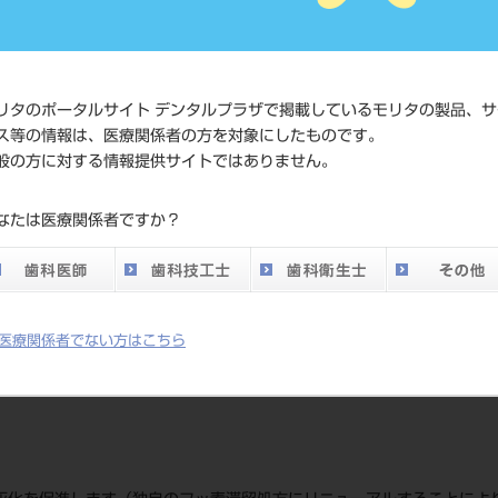
価格の
標準価格
ネット
い。
リタのポータルサイト デンタルプラザで掲載しているモリタの製品、サ
ス等の情報は、医療関係者の方を対象にしたものです。
価格の
般の方に対する情報提供サイトではありません。
患者向け価格（税
ネット
別）
なたは医療関係者ですか？
い。
発売日
2026/05
メーカー
ライオ
医療関係者でない方はこちら