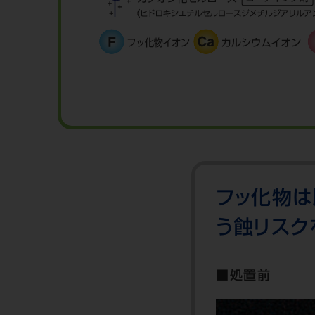
フッ化物は
う蝕リスク
■処置前