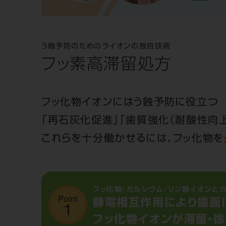
う蝕予防のためのライオンの独自技術
フッ素高滞留処方
フッ化物イオンにはう蝕予防に役立つ
「再石灰化促進」「歯質強化（耐酸性向
これらを十分働かせるには、フッ化物を
フッ化物/カルシウム/リン酸イオンと
静電相互作用により歯面
フッ化物イオンが滞留・