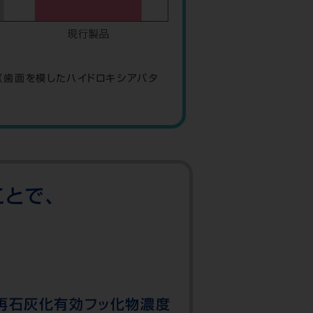
（歯面を模したハイドロキシアパタ
とで、
再石灰化有効フッ化物濃度