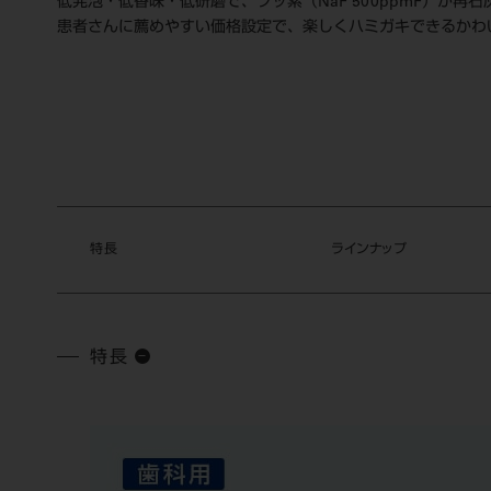
低発泡・低香味・低研磨で、フッ素（NaF 500ppmF）
患者さんに薦めやすい価格設定で、楽しくハミガキできるかわ
特長
ラインナップ
特長