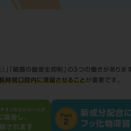
上）」「細菌の酸産生抑制」の３つの働きがありま
長時間口腔内に滞留させること
が重要です。
カチオン化セルロースが
新成分配合
に吸着し、
フッ化物滞
徐放されます