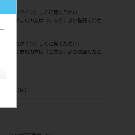
確認は『
ログイン
』してご覧ください。
会員登録がまだの方は『
こちら
』より登録くださ
ー
確認は『
ログイン
』してご覧ください。
会員登録がまだの方は『
こちら
』より登録くださ
/21
ン歯科材（株）