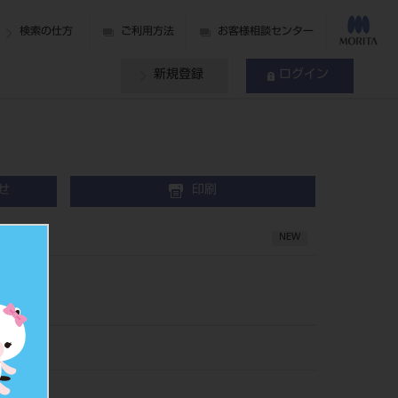
検索の仕方
ご利用方法
お客様相談センター
新規登録
ログイン
せ
印刷
ぶどう
NEW
23
374411