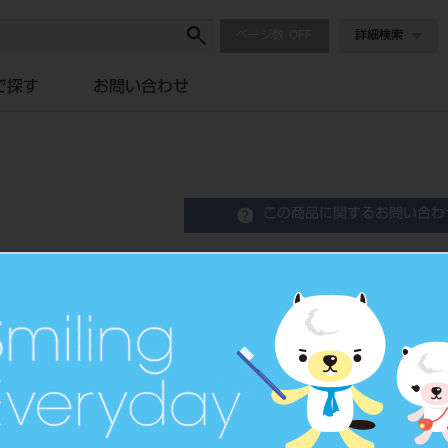
ページ数
詳細検索
で探す
お問い合わせ
この商品に関するお問い合わ
Check-Up kodomo 500 
Fluoridated Tooth Paste
歯科用フッ化物配合歯磨剤
品目コード
2050608
JAN/EANコード
4903301