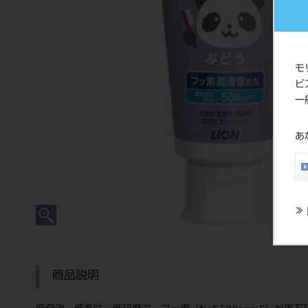
モ
ビ
一
あ
≫
商品説明