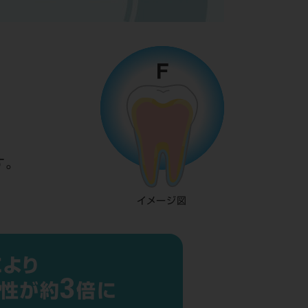
す。
イメージ図
により
3
留性が約
倍に