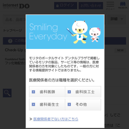
お問い合わせ
ログイン
インデックス
ラインナップ
メニュー
特長
ページ数
詳細
ラインナップ
トップページ
Check-Up gel ピーチ
組合せチャート
製品情報
この商品に関するお問い合わせ
Check-Up gel ピーチ
NEW
モリタのポータルサイト デンタルプラザで掲載し
Fluoridated Tooth Gel
ているモリタの製品、サービス等の情報は、医療
フッ化物配合ジェル
関係者の方を対象にしたものです。一般の方に対
する情報提供サイトではありません。
品目コード
205060826
医療関係者の方は職種を選択ください。
JAN/EANコード
4903301374534
標準価格
価格の確認は『
ログイン
』してご
≫
医療関係者でない方はこちら
覧ください。
ネット会員登録がまだの方は『
こ