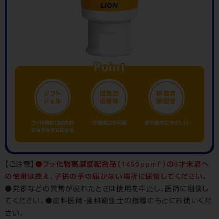
ソフト
低発泡
研磨済
ジェル
低香味
無配合
フッ化物が口腔内の
少量洗口が可能
歯や歯肉にやさしい
すみずみまで広がる
【ご注意】
●フッ化物高濃度配合品（1450ppmF）の6才未満へ
の使用は控え、子供の手の届かない場所に保管してください。
●発疹などの異常が現れたときは使用を中止し、医師に相談し
てください。●歯科医師・歯科衛生士の指導のもとにお使いくだ
さい。