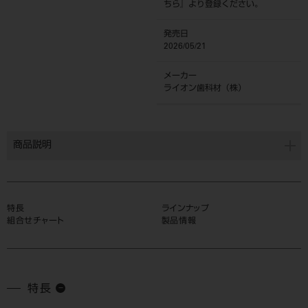
ちら
』より登録ください。
発売日
2026/05/21
メーカー
ライオン歯科材（株）
商品説明
特長
ラインナップ
組合せチャート
製品情報
特長