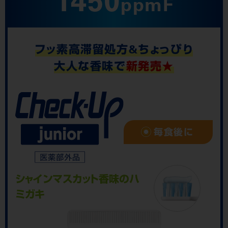
1450
ppmF
フッ素高滞留処方&ちょっぴり
大人な香味で
新発売★
毎食後に
シャインマスカット
香味のハ
ミガキ