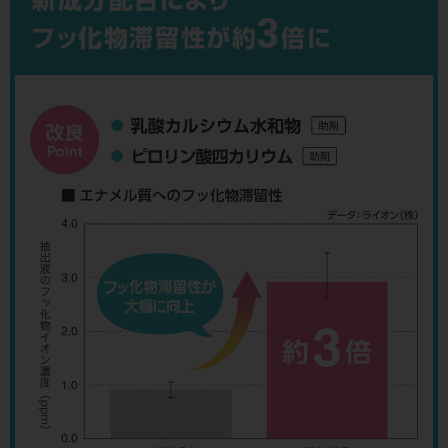
新成分配合により
3
フッ化物滞留性が約
倍に