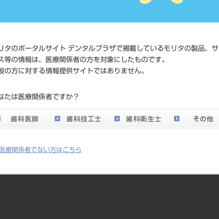
価格の確
標準価格
ネット会
い。
リタのポータルサイト デンタルプラザで掲載しているモリタの製品、サ
発売日
2007/04/
ス等の情報は、医療関係者の方を対象にしたものです。
般の方に対する情報提供サイトではありません。
メーカー
（株）Y
なたは医療関係者ですか？
DO vol.26 掲載ペー
153 412
ジ
医療関係者でない方はこちら