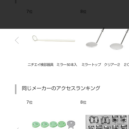
7
8
位
位
ップ P-4（平
ニチエイ検診器具 ミラー 50本入
ミラートップ クリアー２ ２
0入
同じメーカーのアクセスランキング
7
8
位
位