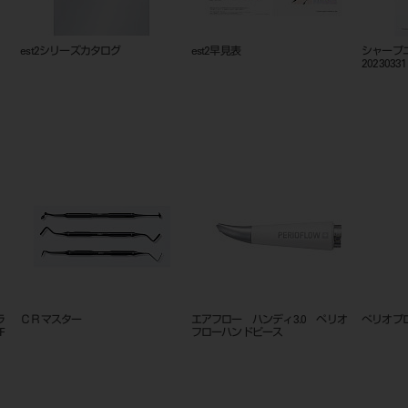
est2シリーズカタログ
est2早見表
シャープ
20230331
ラ
ＣＲマスター
エアフロー ハンディ3.0 ペリオ
ぺリオプ
F
フローハンドピース