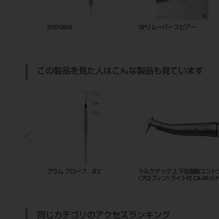
ックトレー
201010834
GPリムーバー スピアー
この製品を見た人はこんな製品も見ています
診用 50本入
グラム プローブ ＃2
トルクテック 上下往復動コント
(プロフィン) ライト付 CA-4R-O-P
同じカテゴリのアクセスランキング