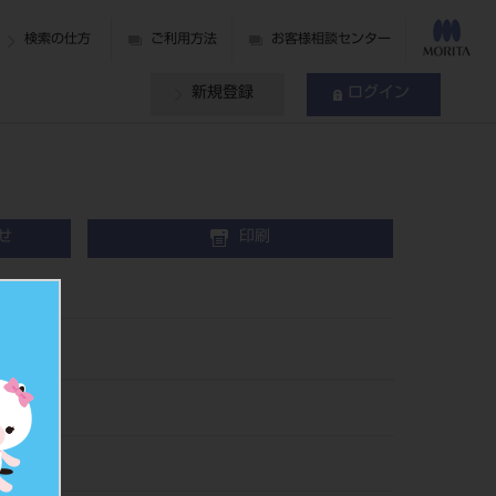
検索の仕方
ご利用方法
お客様相談センター
新規登録
ログイン
せ
印刷
♯5
27
095759