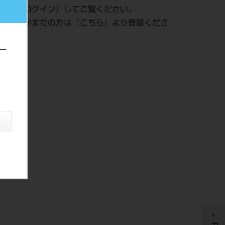
認は『
ログイン
』してご覧ください。
員登録がまだの方は『
こちら
』より登録くださ
ー
21
DM