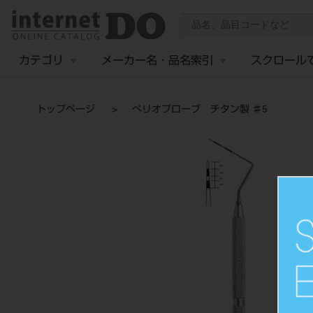
カテゴリ
メーカー名・品名索引
スクロール
トップページ
ぺリオプローブ チタン製 ♯5