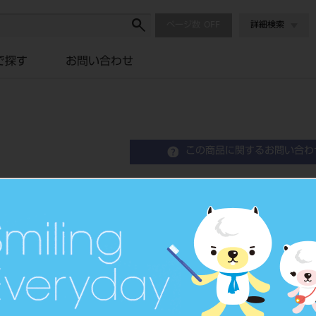
ページ数
詳細検索
で探す
お問い合わせ
この商品に関するお問い合わ
ぺリオプローブ チタン製 
Periodontal Probe
品目コード
2010106
JAN/EANコード
4963931