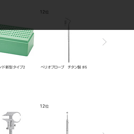
12
1
位
位
ド 新型 タイプ2
ぺリオプローブ チタン製 ♯5
ＧＰリムーバー スピア
12
1
位
位