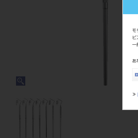
モ
ビ
一
あ
≫