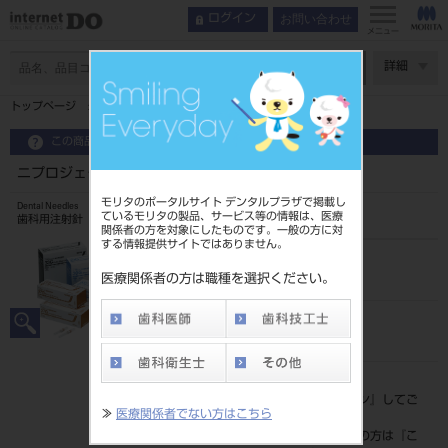
お問い合わせ
ログイン
インデックス
特長
メニュー
特長
ページ数
詳細
関連製品
トップページ
ニプロジェクト歯科用注射針 27G L
この商品に関するお問い合わせ
ニプロジェクト歯科用注射針 27G L
モリタのポータルサイト デンタルプラザで掲載し
Dental Needles
ているモリタの製品、サービス等の情報は、医療
歯科用注射針
関係者の方を対象にしたものです。一般の方に対
する情報提供サイトではありません。
品目コード
205150011
医療関係者の方は職種を選択ください。
JAN/EANコード
4987458003554
標準価格
価格の確認は『
ログイン
』してご
≫
医療関係者でない方はこちら
覧ください。
ネット会員登録がまだの方は『
こ