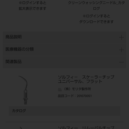
※ログインすると
クリーンウォッシングニードル_カタ
拡大表示できます
ログ
※ログインすると
ダウンロードできます
商品説明
医療機器の分類
関連製品
ソルフィ－ スケ－ラ－チップ
ユニバーサル、フラット
（株）モリタ製作所
品目コード
：201070051
カタログ
ソルフィー リムーバルチップ