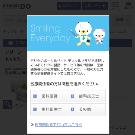
お問い合わせ
ログイン
メニュー
ページ数
詳細
トップページ
クリーン・ウォッシングニードル ハードタイプ 27G 100本入
この商品に関するお問い合わせ
クリーン・ウォッシングニードル ハードタイプ 27G
100本入
モリタのポータルサイト デンタルプラザで掲載し
ているモリタの製品、サービス等の情報は、医療
関係者の方を対象にしたものです。一般の方に対
Clean Wash Needle
洗浄済注射用具
する情報提供サイトではありません。
医療関係者の方は職種を選択ください。
品目コード
205150036
JAN/EANコード
4987458003684
標準価格
≫
医療関係者でない方はこちら
価格の確認は『
ログイン
』してご
覧ください。