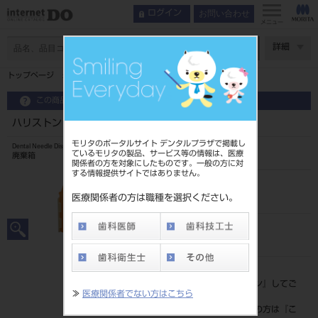
お問い合わせ
ログイン
メニュー
ページ数
詳細
トップページ
ハリストン
この商品に関するお問い合わせ
ハリストン
モリタのポータルサイト デンタルプラザで掲載し
Dental Needle Disposal Box
ているモリタの製品、サービス等の情報は、医療
廃棄箱
関係者の方を対象にしたものです。一般の方に対
する情報提供サイトではありません。
品目コード
205150042
医療関係者の方は職種を選択ください。
JAN/EANコード
4987458003691
標準価格
価格の確認は『
ログイン
』してご
≫
医療関係者でない方はこちら
覧ください。
ネット会員登録がまだの方は『
こ