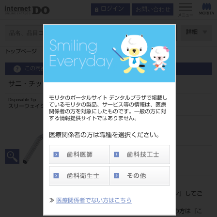
お問い合わせ
ログイン
メニュー
ページ数
詳細
トップページ
サニ・チップ 250本入 スタンダ－ド
この商品に関するお問い合わせ
サニ・チップ 250本入 スタンダ－ド
モリタのポータルサイト デンタルプラザで掲載し
Disposable Tip
ているモリタの製品、サービス等の情報は、医療
スリーウェイシリンジ用ディスポーザブルチップ
関係者の方を対象にしたものです。一般の方に対
する情報提供サイトではありません。
品目コード
206480001
医療関係者の方は職種を選択ください。
JAN/EANコード
4987741116138
標準価格
価格の確認は『
ログイン
』してご
≫
医療関係者でない方はこちら
覧ください。
ネット会員登録がまだの方は『
こ