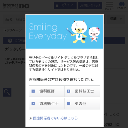
お問い合わせ
ログイン
メニュー
ページ数
詳細
トップページ
ガッタパーチャ インスツルメント ＃2
この商品に関するお問い合わせ
ガッタパーチャ インスツルメント ＃2
モリタのポータルサイト デンタルプラザで掲載し
Root Canal Plugger
ているモリタの製品、サービス等の情報は、医療
ガッタパーチャインスツルメント
関係者の方を対象にしたものです。一般の方に対
する情報提供サイトではありません。
品目コード
201010207
医療関係者の方は職種を選択ください。
JAN/EANコード
4963931080359
標準価格
価格の確認は『
ログイン
』してご
≫
医療関係者でない方はこちら
覧ください。
ネット会員登録がまだの方は『
こ