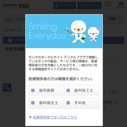
お問い合わせ
ログイン
メニュー
ページ数
詳細
トップページ
根管充填器
この商品に関するお問い合わせ
根管充填器
モリタのポータルサイト デンタルプラザで掲載し
ているモリタの製品、サービス等の情報は、医療
関係者の方を対象にしたものです。一般の方に対
する情報提供サイトではありません。
品目コード
201010197
医療関係者の方は職種を選択ください。
標準価格
価格の確認は『
ログイン
』してご
覧ください。
ネット会員登録がまだの方は『
こ
ちら
』より登録ください。
≫
医療関係者でない方はこちら
メーカー
株式会社YDM