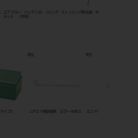
ラックーＤ．Ｋ コレット
アマルガムバニッシャー
濾過フィルター エアー
12
1
位
位
ック クラウン リムーバ
E-Z IDリング 単色25入
E-Z IDテープ 単色 3M