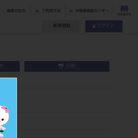
検索の仕方
ご利用方法
お客様相談センター
新規登録
ログイン
せ
印刷
丸柄）
00
071005