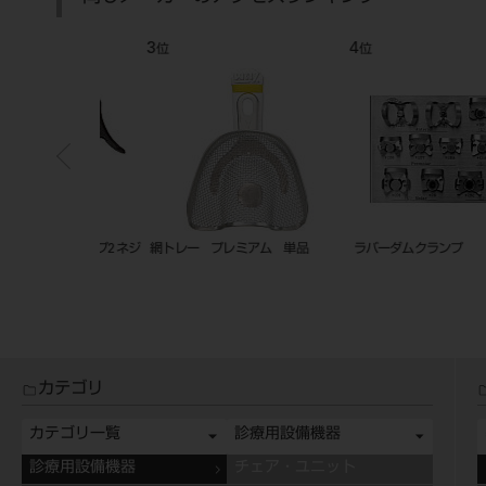
7
8
位
位
イボリー型
粘膜剥離子 七浦式
ハンディトーチ Ortho
カテゴリ
カテゴリ一覧
診療用設備機器
診療用設備機器
チェア・ユニット