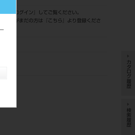
認は『
ログイン
』してご覧ください。
員登録がまだの方は『
こちら
』より登録くださ
ー
DM
カタログ履歴
検索履歴