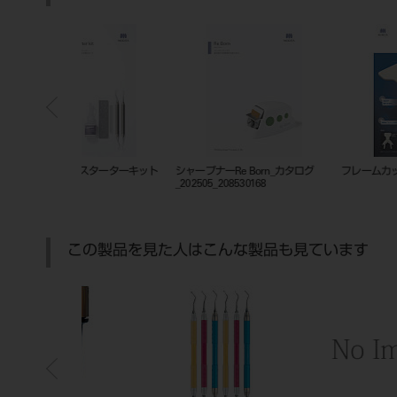
ックトレー
201010834
GPリムーバー スピアー
この製品を見た人はこんな製品も見ています