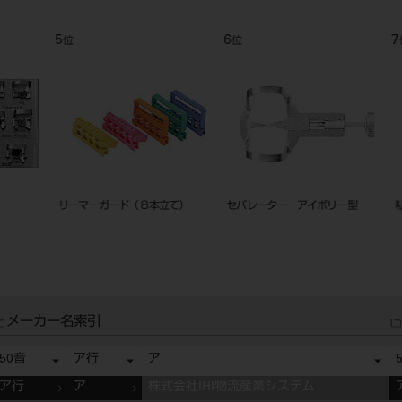
9
10
11
位
位
位
ミラートップ クリアー２ ２０入
インレー・クラウン リムーバー セ
エンド ゲ
ット
メーカー名索引
50音
ア行
ア
ア行
ア
株式会社IHI物流産業システム