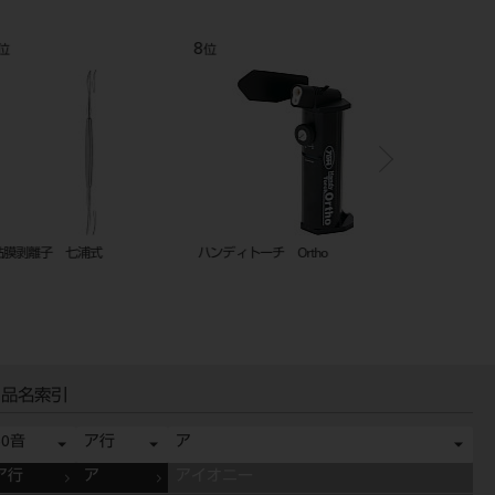
12
1
位
位
ージ
バキュームチップ ユニバーサル
ＧＰリムーバー スピア
５入
品名索引
50音
ア行
ア
ア行
ア
アイオニー