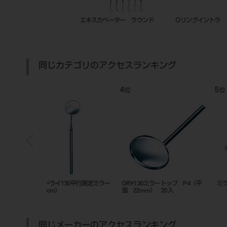
水
現像定着液 DQE 注射器式インス
エアフロー ハンディ3.0 Oリ
タント液30秒 100mL×4本
セット （共用）
同じカテゴリのアクセスランキング
7
8
位
位
 リムーバー セ
バースタンド 新型 タイプ2
ニチエイ検診器具 ミラー 50本
同じメーカーのアクセスランキング