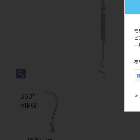
モ
ビ
一
あ
≫