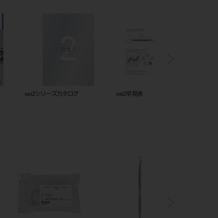
ニングスターターキット
シャープナーRe Born_カタログ
フレームカットバックト
_202505_208530168