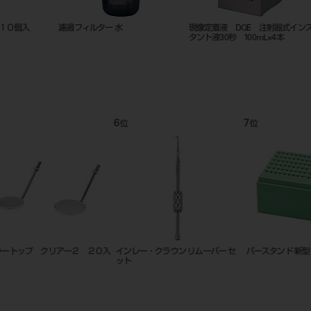
ング
ストッピング除去器 #10
ワックスクリーナー スプレー
オズ ブ
チャック
9
10
11
位
位
位
入
エンドホルダー
リムービングドライバー （ＮＥ
オートマチ
Ｗ）
ー セット