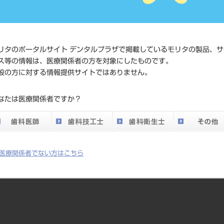
価格の確
標準価格
ネット会
い。
リタのポータルサイト デンタルプラザで掲載しているモリタの製品、サ
ス等の情報は、医療関係者の方を対象にしたものです。
メーカー
（株）Y
般の方に対する情報提供サイトではありません。
DO vol.26 掲載ペー
なたは医療関係者ですか？
180
ジ
医療関係者でない方はこちら