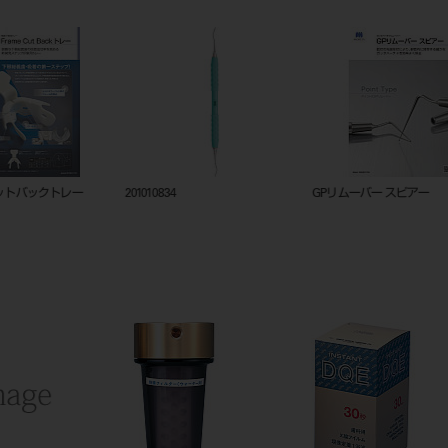
est2シリーズカタログ
est2早見表
シャープ
20230331