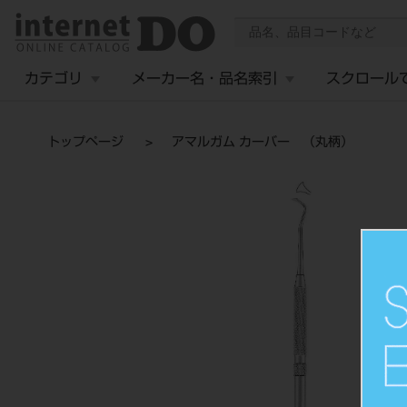
カテゴリ
メーカー名・品名索引
スクロール
トップページ
アマルガム カーバー （丸柄）