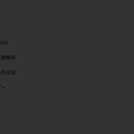
402
医療機器
ム形成器
バー