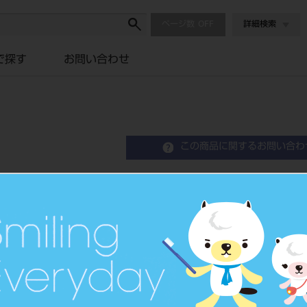
ページ数
詳細検索
で探す
お問い合わせ
この商品に関するお問い合わ
アマルガム カーバー （
Amalgam Carver
アマルガム形成用カーバー
品目コード
2010102
JAN/EANコード
4963931