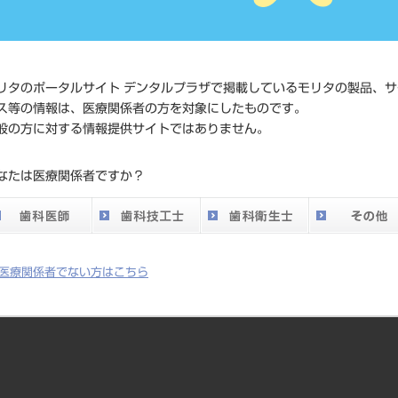
価格の確
標準価格
ネット会
い。
リタのポータルサイト デンタルプラザで掲載しているモリタの製品、サ
メーカー
（株）Y
ス等の情報は、医療関係者の方を対象にしたものです。
般の方に対する情報提供サイトではありません。
DO vol.26 掲載ペー
154
なたは医療関係者ですか？
ジ
医療関係者でない方はこちら