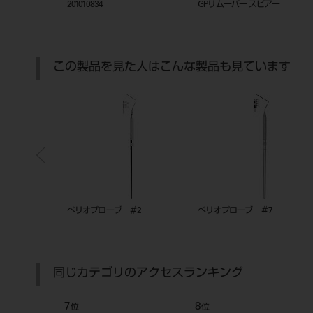
ックトレー
201010834
GPリムーバー スピアー
この製品を見た人はこんな製品も見ています
ーサル
ぺリオプローブ ＃2
ぺリオプローブ ＃7
同じカテゴリのアクセスランキング
7
8
位
位