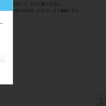
認は『
ログイン
』してご覧ください。
員登録がまだの方は『
こちら
』より登録くださ
ー
DM