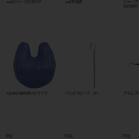
est2シリーズカタログ
est2早見表
シャープ
20230331
USAKO 歯科用クビマクラ
ぺリオプローブ ＃1
グラムプ
9
10
11
位
位
位