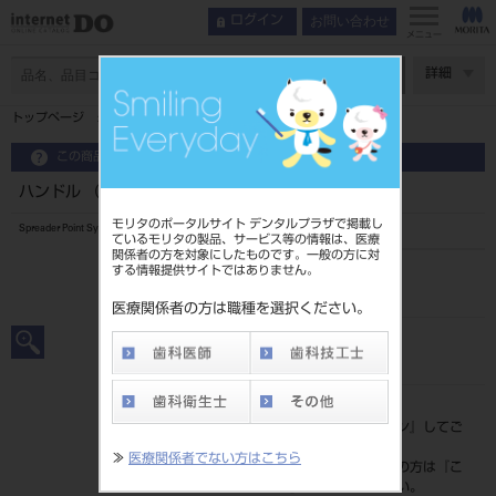
お問い合わせ
ログイン
メニュー
ページ数
詳細
トップページ
ハンドル （ポイント式用） P-C
この商品に関するお問い合わせ
ハンドル （ポイント式用） P-C
モリタのポータルサイト デンタルプラザで掲載し
Spreader Point System
ているモリタの製品、サービス等の情報は、医療
関係者の方を対象にしたものです。一般の方に対
する情報提供サイトではありません。
品目コード
201010703
医療関係者の方は職種を選択ください。
JAN/EANコード
4963931102037
標準価格
価格の確認は『
ログイン
』してご
覧ください。
≫
医療関係者でない方はこちら
ネット会員登録がまだの方は『
こ
ちら
』より登録ください。