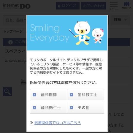
お問い合わせ
ログイン
メニュー
ページ数
詳細
トップページ
スペアツインパワー4H PAR-4HUEX-O
この商品に関するお問い合わせ
スペアツインパワー4H PAR-4HUEX-O
モリタのポータルサイト デンタルプラザで掲載し
Air Turbine Handpiece Twinpower Turbine 4H
ているモリタの製品、サービス等の情報は、医療
関係者の方を対象にしたものです。一般の方に対
する情報提供サイトではありません。
品目コード
101813465
医療関係者の方は職種を選択ください。
JAN/EANコード
4548213019793
標準価格
価格の確認は『
ログイン
』してご
覧ください。
≫
医療関係者でない方はこちら
ネット会員登録がまだの方は『
こ
ちら
』より登録ください。