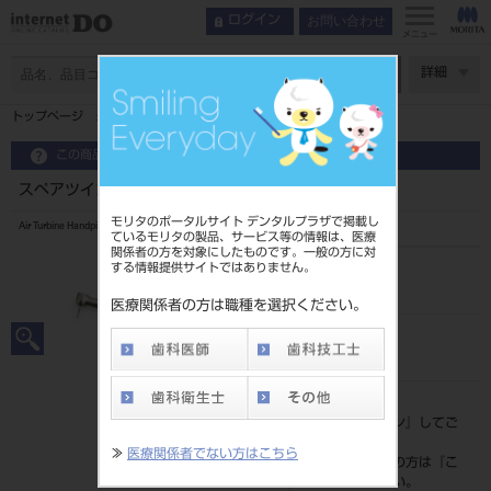
お問い合わせ
ログイン
メニュー
ページ数
詳細
トップページ
スペアツインパワー4H PAR-4HX-O-YS
この商品に関するお問い合わせ
スペアツインパワー4H PAR-4HX-O-YS
モリタのポータルサイト デンタルプラザで掲載し
Air Turbine Handpiece Twinpower Turbine 4H
ているモリタの製品、サービス等の情報は、医療
関係者の方を対象にしたものです。一般の方に対
する情報提供サイトではありません。
品目コード
101813755
医療関係者の方は職種を選択ください。
JAN/EANコード
4548213015092
標準価格
価格の確認は『
ログイン
』してご
覧ください。
≫
医療関係者でない方はこちら
ネット会員登録がまだの方は『
こ
ちら
』より登録ください。