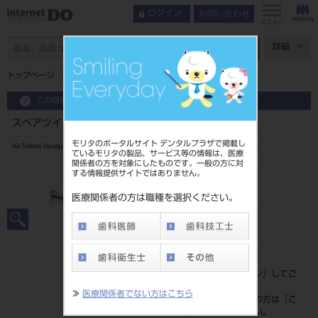
お問い合わせ
ログイン
メニュー
ページ数
詳細
トップページ
スペアツインパワー4H PAR-4HUEX-O-YS
この商品に関するお問い合わせ
スペアツインパワー4H PAR-4HUEX-O-YS
モリタのポータルサイト デンタルプラザで掲載し
Air Turbine Handpiece Twinpower Turbine 4H
ているモリタの製品、サービス等の情報は、医療
関係者の方を対象にしたものです。一般の方に対
する情報提供サイトではありません。
品目コード
101813805
医療関係者の方は職種を選択ください。
JAN/EANコード
4548213019847
標準価格
価格の確認は『
ログイン
』してご
覧ください。
≫
医療関係者でない方はこちら
ネット会員登録がまだの方は『
こ
ちら
』より登録ください。