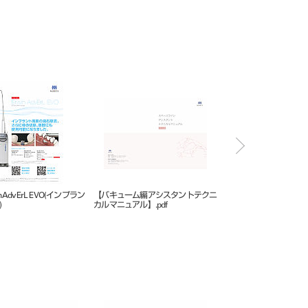
in AdvErL EVO(インプラン
【バキューム編アシスタントテクニ
ソアリック DH
)
カルマニュアル】.pdf