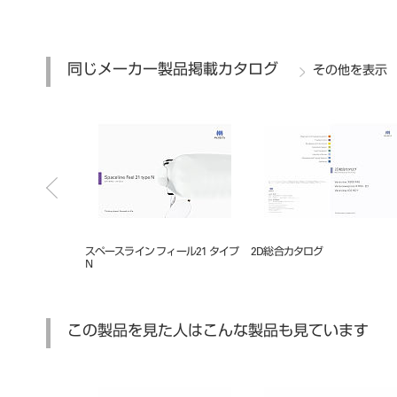
同じメーカー製品掲載カタログ
その他を表示
2R+
スペースライン フィール21 タイプ
2D総合カタログ
N
この製品を見た人はこんな製品も見ています