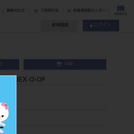
検索の仕方
ご利用方法
お客様相談センター
新規登録
ログイン
せ
印刷
4HUEX-O-OF
bine 4H
25
019861