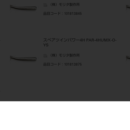
（株）モリタ製作所
品目コード
：101813845
-
スペアツインパワー4H PAR-4HUMX-O-
YS
（株）モリタ製作所
品目コード
：101813875
-