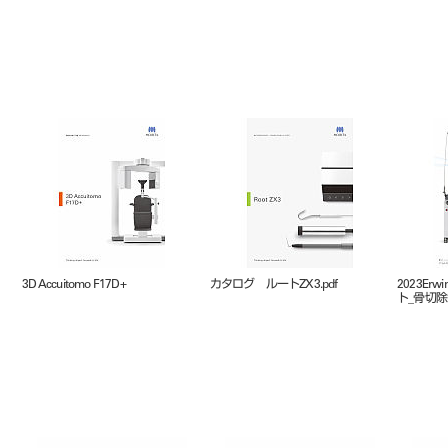
3D Accuitomo F17D+
カタログ ルートZX3.pdf
2023Erw
ト_骨切除