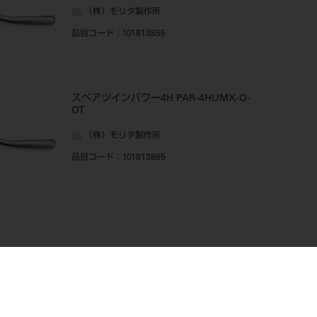
（株）モリタ製作所
品目コード
：101813855
スペアツインパワー4H PAR-4HUMX-O-
OT
（株）モリタ製作所
品目コード
：101813885