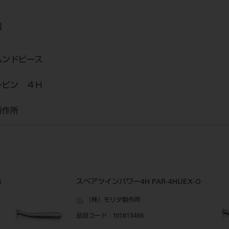
器
ハンドピース
ービン ４Ｈ
製作所
5
スペアツインパワー4H PAR-4HUEX-O
（株）モリタ製作所
品目コード
：101813465