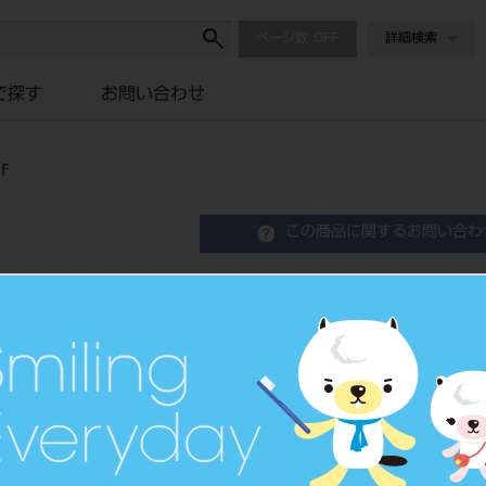
ページ数
詳細検索
で探す
お問い合わせ
F
この商品に関するお問い合わ
スペアツインパワー4H PAR-
Air Turbine Handpiece Twinpower Tur
歯科用ガス圧式ハンドピース
品目コード
1018138
JAN/EANコード
4548213