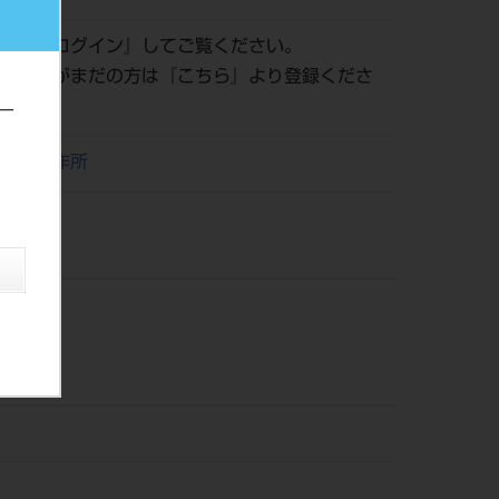
認は『
ログイン
』してご覧ください。
員登録がまだの方は『
こちら
』より登録くださ
ー
リタ製作所