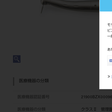
モ
ビ
一
あ
≫
医療機器の分類
医療機器認証番号
21900BZX0009
医療機器の分類
クラスⅡ 管理