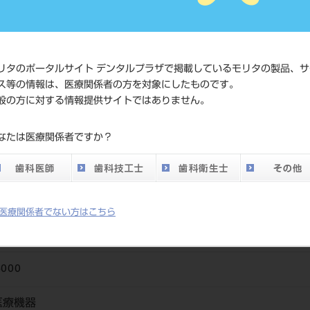
価格の確
標準価格
ネット会
い。
リタのポータルサイト デンタルプラザで掲載しているモリタの製品、サ
ス等の情報は、医療関係者の方を対象にしたものです。
メーカー
（株）モ
般の方に対する情報提供サイトではありません。
DO vol.26 掲載ペー
なたは医療関係者ですか？
29
ジ
医療関係者でない方はこちら
6000
医療機器