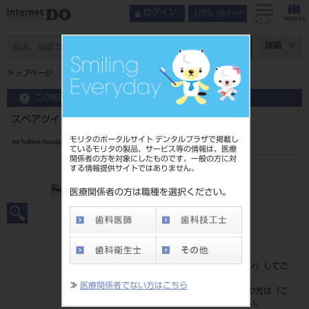
お問い合わせ
ログイン
メニュー
ページ数
詳細
トップページ
スペアツインパワー4H PAR-4HUMX-O-WH
この商品に関するお問い合わせ
スペアツインパワー4H PAR-4HUMX-O-WH
モリタのポータルサイト デンタルプラザで掲載し
Air Turbine Handpiece Twinpower Turbine 4H
ているモリタの製品、サービス等の情報は、医療
関係者の方を対象にしたものです。一般の方に対
する情報提供サイトではありません。
品目コード
101813855
医療関係者の方は職種を選択ください。
JAN/EANコード
4548213019908
標準価格
価格の確認は『
ログイン
』してご
覧ください。
≫
医療関係者でない方はこちら
ネット会員登録がまだの方は『
こ
ちら
』より登録ください。