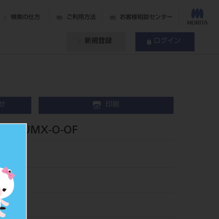
検索の仕方
ご利用方法
お客様相談センター
新規登録
ログイン
せ
印刷
4HUMX-O-OF
bine 4H
95
019946