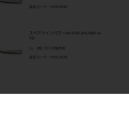
品目コード
：101813845
スペアツインパワー4H PAR-4HUMX-O-
YS
（株）モリタ製作所
品目コード
：101813875