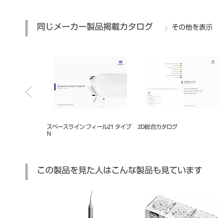
同じメーカー製品掲載カタログ
その他を表示
2R+
スペースライン フィール21 タイプ
2D総合カタログ
N
この製品を見た人はこんな製品も見ています