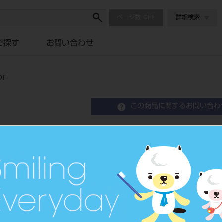
ページ数
詳細検索
で探す
お問い合わせ
OF
この商品に関するお問い合わ
スペアツインパワー4H PAR-
Air Turbine Handpiece Twinpower Tur
品目コード
1018138
JAN/EANコード
4548213