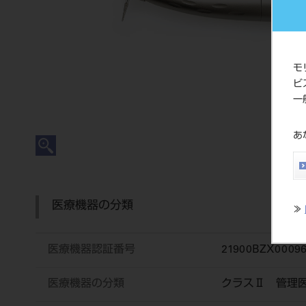
モ
ビ
一
あ
医療機器の分類
≫
医療機器認証番号
21900BZX0009
医療機器の分類
クラスⅡ 管理