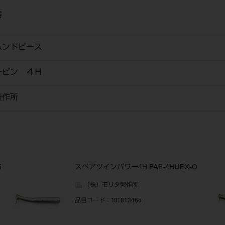
器
ハンドピース
ービン ４Ｈ
製作所
5
スペアツインパワー4H PAR-4HUEX-O
（株）モリタ製作所
品目コード
：101813465