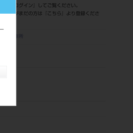
認は『
ログイン
』してご覧ください。
員登録がまだの方は『
こちら
』より登録くださ
ー
リタ製作所