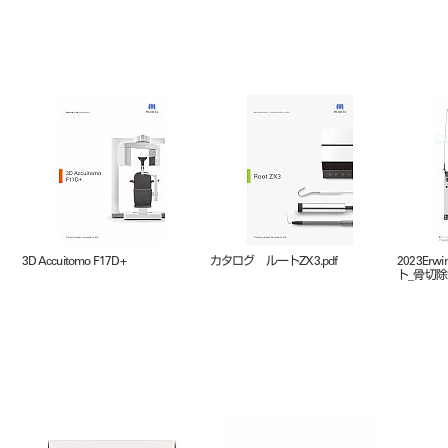
3D Accuitomo F17D+
カタログ ルートZX3.pdf
2023Erw
ト_骨切除