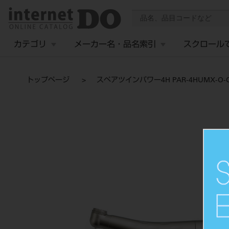
カテゴリ
メーカー名・品名索引
スクロール
トップページ
スペアツインパワー4H PAR-4HUMX-O-