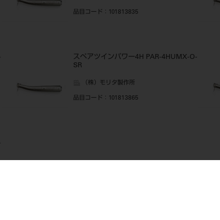
品目コード
：101813835
-
スペアツインパワー4H PAR-4HUMX-O-
SR
（株）モリタ製作所
品目コード
：101813865
-